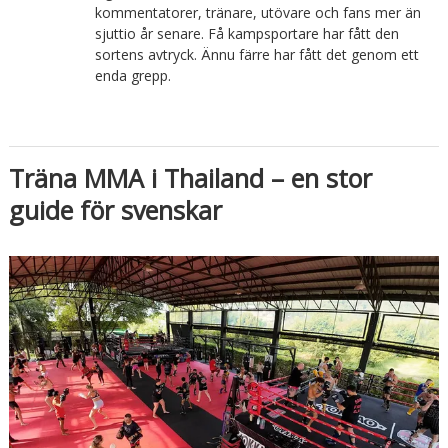
kommentatorer, tränare, utövare och fans mer än
sjuttio år senare. Få kampsportare har fått den
sortens avtryck. Ännu färre har fått det genom ett
enda grepp.
Träna MMA i Thailand – en stor
guide för svenskar