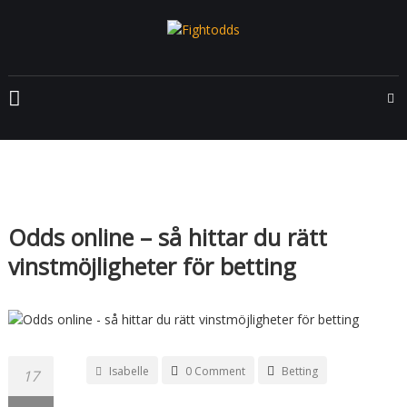
Skip
to
content
FIGHTODDS
UFC
&
MMA
tips,
odds
Odds online – så hittar du rätt
och
bonusar
vinstmöjligheter för betting
Isabelle
0 Comment
Betting
17