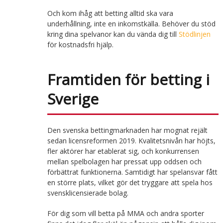
Och kom ihåg att betting alltid ska vara
underhållning, inte en inkomstkälla. Behöver du stöd
kring dina spelvanor kan du vända dig till
Stödlinjen
för kostnadsfri hjälp.
Framtiden för betting i
Sverige
Den svenska bettingmarknaden har mognat rejält
sedan licensreformen 2019. Kvalitetsnivån har höjts,
fler aktörer har etablerat sig, och konkurrensen
mellan spelbolagen har pressat upp oddsen och
förbättrat funktionerna. Samtidigt har spelansvar fått
en större plats, vilket gör det tryggare att spela hos
svensklicensierade bolag.
För dig som vill betta på MMA och andra sporter