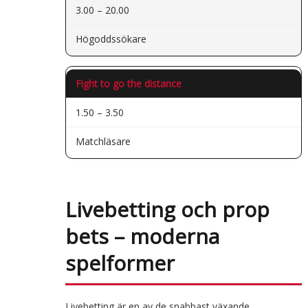
3.00 – 20.00
Högoddssökare
Fight to go the distance
1.50 – 3.50
Matchläsare
Livebetting och prop
bets – moderna
spelformer
Livebetting är en av de snabbast växande