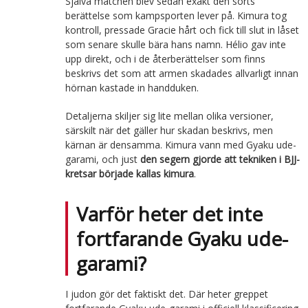
Själva matchen blev sedan exakt den sorts
berättelse som kampsporten lever på. Kimura tog
kontroll, pressade Gracie hårt och fick till slut in låset
som senare skulle bära hans namn. Hélio gav inte
upp direkt, och i de återberättelser som finns
beskrivs det som att armen skadades allvarligt innan
hörnan kastade in handduken.
Detaljerna skiljer sig lite mellan olika versioner,
särskilt när det gäller hur skadan beskrivs, men
kärnan är densamma. Kimura vann med Gyaku ude-
garami, och just
den segern gjorde att tekniken i BJJ-
kretsar började kallas kimura
.
Varför heter det inte
fortfarande Gyaku ude-
garami?
I judon gör det faktiskt det. Där heter greppet