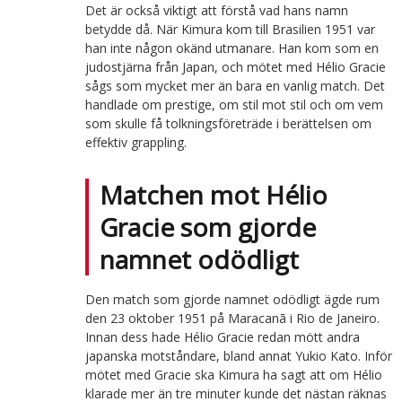
Det är också viktigt att förstå vad hans namn
betydde då. När Kimura kom till Brasilien 1951 var
han inte någon okänd utmanare. Han kom som en
judostjärna från Japan, och mötet med Hélio Gracie
sågs som mycket mer än bara en vanlig match. Det
handlade om prestige, om stil mot stil och om vem
som skulle få tolkningsföreträde i berättelsen om
effektiv grappling.
Matchen mot Hélio
Gracie som gjorde
namnet odödligt
Den match som gjorde namnet odödligt ägde rum
den 23 oktober 1951 på Maracanã i Rio de Janeiro.
Innan dess hade Hélio Gracie redan mött andra
japanska motståndare, bland annat Yukio Kato. Inför
mötet med Gracie ska Kimura ha sagt att om Hélio
klarade mer än tre minuter kunde det nästan räknas