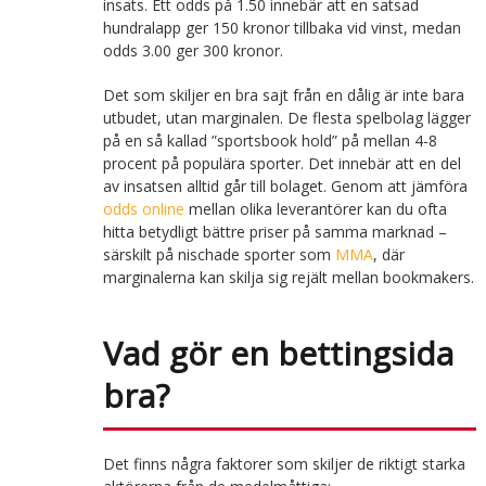
insats. Ett odds på 1.50 innebär att en satsad
hundralapp ger 150 kronor tillbaka vid vinst, medan
odds 3.00 ger 300 kronor.
Det som skiljer en bra sajt från en dålig är inte bara
utbudet, utan marginalen. De flesta spelbolag lägger
på en så kallad ”sportsbook hold” på mellan 4-8
procent på populära sporter. Det innebär att en del
av insatsen alltid går till bolaget. Genom att jämföra
odds online
mellan olika leverantörer kan du ofta
hitta betydligt bättre priser på samma marknad –
särskilt på nischade sporter som
MMA
, där
marginalerna kan skilja sig rejält mellan bookmakers.
Vad gör en bettingsida
bra?
Det finns några faktorer som skiljer de riktigt starka