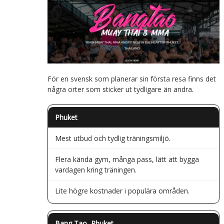
För en svensk som planerar sin första resa finns det
några orter som sticker ut tydligare än andra.
Phuket
Mest utbud och tydlig träningsmiljö.
Flera kända gym, många pass, lätt att bygga
vardagen kring träningen.
Lite högre kostnader i populära områden.
Bang Tao, Phuket