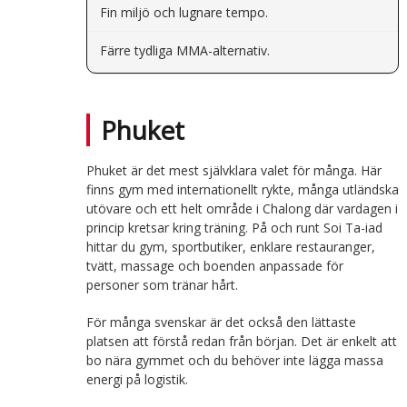
Fin miljö och lugnare tempo.
Färre tydliga MMA-alternativ.
Phuket
Phuket är det mest självklara valet för många. Här
finns gym med internationellt rykte, många utländska
utövare och ett helt område i Chalong där vardagen i
princip kretsar kring träning. På och runt Soi Ta-iad
hittar du gym, sportbutiker, enklare restauranger,
tvätt, massage och boenden anpassade för
personer som tränar hårt.
För många svenskar är det också den lättaste
platsen att förstå redan från början. Det är enkelt att
bo nära gymmet och du behöver inte lägga massa
energi på logistik.