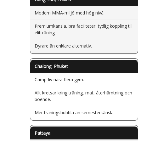
Modern MMA-miljö med hög nivå.
Premiumkänsla, bra faciliteter, tydlig koppling till
elitträning.
Dyrare än enklare alternativ.
Chalong, Phuket
Camp-liv nära flera gym.
Allt kretsar kring träning, mat, återhämtning och
boende.
Mer träningsbubbla än semesterkänsla.
Pattaya