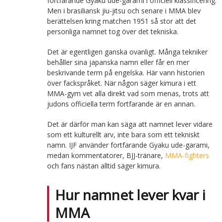
fortfarande Gyaku ude-garami i officiell klassificering.
Men i brasiliansk jiu-jitsu och senare i MMA blev
berättelsen kring matchen 1951 så stor att det
personliga namnet tog över det tekniska.
Det är egentligen ganska ovanligt. Många tekniker
behåller sina japanska namn eller får en mer
beskrivande term på engelska. Här vann historien
över fackspråket. När någon säger kimura i ett
MMA-gym vet alla direkt vad som menas, trots att
judons officiella term fortfarande är en annan.
Det är därför man kan säga att namnet lever vidare
som ett kulturellt arv, inte bara som ett tekniskt
namn. IJF använder fortfarande Gyaku ude-garami,
medan kommentatorer, BJJ-tränare,
MMA-fighters
och fans nästan alltid säger kimura.
Hur namnet lever kvar i
MMA