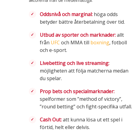
aktörerna från de medelmåttiga:
Oddsnivå och marginal:
höga odds
betyder bättre återbetalning över tid.
Utbud av sporter och marknader:
allt
från
UFC
och MMA till
boxning
, fotboll
och e-sport.
Livebetting och live streaming:
möjligheten att följa matcherna medan
du spelar.
Prop bets och specialmarknader:
spelformer som ”method of victory”,
”round betting” och fight-specifika utfall.
Cash Out:
att kunna lösa ut ett spel i
förtid, helt eller delvis.