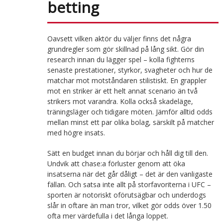
betting
Oavsett vilken aktör du väljer finns det några
grundregler som gör skillnad på lång sikt. Gör din
research innan du lägger spel – kolla fighterns
senaste prestationer, styrkor, svagheter och hur de
matchar mot motståndaren stilistiskt. En grappler
mot en striker är ett helt annat scenario än två
strikers mot varandra. Kolla också skadeläge,
träningsläger och tidigare möten. Jämför alltid odds
mellan minst ett par olika bolag, särskilt på matcher
med högre insats.
Sätt en budget innan du börjar och håll dig till den.
Undvik att chase:a förluster genom att öka
insatserna när det går dåligt – det är den vanligaste
fällan. Och satsa inte allt på storfavoriterna i UFC –
sporten är notoriskt oförutsägbar och underdogs
slår in oftare än man tror, vilket gör odds över 1.50
ofta mer värdefulla i det långa loppet.