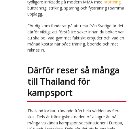
tydligare inriktade på modern MMA med
brottning
,
burträning, striking, sparring och fysträning i samma
upplägg.
För dig som funderar på att resa från Sverige är det
därför viktigt att förstå tre saker innan du bokar: var
du ska bo, vad gymmet faktiskt erbjuder och vad en
månad kostar när både träning, boende och mat
räknas in.
Därför reser så många
till Thailand för
kampsport
Thailand lockar tränande från hela världen av flera
skäl. Dels är träningskostnaden ofta lägre än på
många välkända kampsportsdestinationer i Europa,
USA och Australien. Dels går det att bygga hela