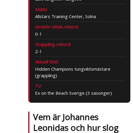
Klubb:
Allstars Training Center, Solna
Amatör-MMA-rekord:
0-1
Grappling-rekord:
2-1
Aktuell titel:
Hidden Champions tungviktsmästare
(grappling)
TV:
Ex on the Beach Sverige (3 säsonger)
Vem är Johannes
Leonidas och hur slog