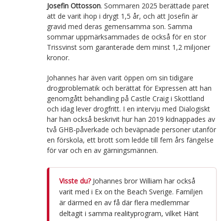
Josefin Ottosson
. Sommaren 2025 berättade paret
att de varit ihop i drygt 1,5 år, och att Josefin är
gravid med deras gemensamma son. Samma
sommar uppmärksammades de också för en stor
Trissvinst som garanterade dem minst 1,2 miljoner
kronor.
Johannes har även varit öppen om sin tidigare
drogproblematik och berättat för Expressen att han
genomgått behandling på Castle Craig i Skottland
och idag lever drogfritt. I en intervju med Dialogiskt
har han också beskrivit hur han 2019 kidnappades av
två GHB-påverkade och beväpnade personer utanför
en förskola, ett brott som ledde till fem års fängelse
för var och en av gärningsmännen.
Visste du?
Johannes bror William har också
varit med i Ex on the Beach Sverige. Familjen
är därmed en av få där flera medlemmar
deltagit i samma realityprogram, vilket Hänt