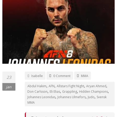
Isabelle
0 Comment
MMA
23
,
,
,
,
Abdul Hakim
AFN
Allstars Fight Night
Aryan Ahmed
jan
,
,
,
,
Don Carlsson
Eli Elias
Grappling
Hidden Champions
,
,
,
Johannes Leonidas
Johannes Ulmefors
Judo
Svensk
MMA