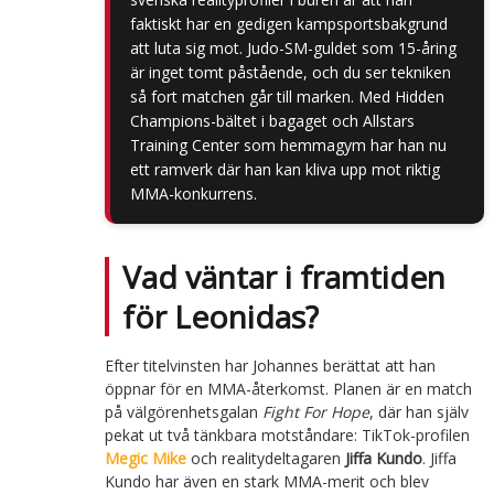
faktiskt har en gedigen kampsportsbakgrund
att luta sig mot. Judo-SM-guldet som 15-åring
är inget tomt påstående, och du ser tekniken
så fort matchen går till marken. Med Hidden
Champions-bältet i bagaget och Allstars
Training Center som hemmagym har han nu
ett ramverk där han kan kliva upp mot riktig
MMA-konkurrens.
Vad väntar i framtiden
för Leonidas?
Efter titelvinsten har Johannes berättat att han
öppnar för en MMA-återkomst. Planen är en match
på välgörenhetsgalan
Fight For Hope
, där han själv
pekat ut två tänkbara motståndare: TikTok-profilen
Megic Mike
och realitydeltagaren
Jiffa Kundo
. Jiffa
Kundo har även en stark MMA-merit och blev