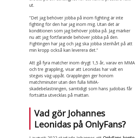
ut.
”Det jag behöver jobba på inom fighting är inte
fighting för den har jag inom mig. Utan det är
konditionen som jag behöver jobba på. Jag märker
nu att jag fortfarande behöver jobba på den.
Fightingen har jag och jag ska jobba stenhårt på att
min kropp också kan leverera det.”
Att gå fyra matcher inom drygt 1,5 år, varav en MMA
och tre grappling, visar att Leonidas har valt en
stegvis väg uppåt. Grapplingen ger honom
matchminuter utan den fulla MMA-
skadebelastningen, samtidigt som hans judobas får
fortsätta utvecklas på mattan.
Vad gör Johannes
Leonidas på OnlyFans?
I augusti 2022 startade Johannes ett
OnlyFans-konto