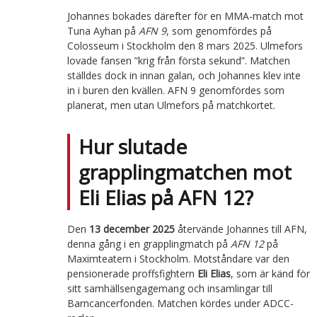
Johannes bokades därefter för en MMA-match mot
Tuna Ayhan på
AFN 9
, som genomfördes på
Colosseum i Stockholm den 8 mars 2025. Ulmefors
lovade fansen ”krig från första sekund”. Matchen
ställdes dock in innan galan, och Johannes klev inte
in i buren den kvällen. AFN 9 genomfördes som
planerat, men utan Ulmefors på matchkortet.
Hur slutade
grapplingmatchen mot
Eli Elias på AFN 12?
Den
13 december 2025
återvände Johannes till AFN,
denna gång i en grapplingmatch på
AFN 12
på
Maximteatern i Stockholm. Motståndare var den
pensionerade proffsfightern
Eli Elias
, som är känd för
sitt samhällsengagemang och insamlingar till
Barncancerfonden. Matchen kördes under ADCC-