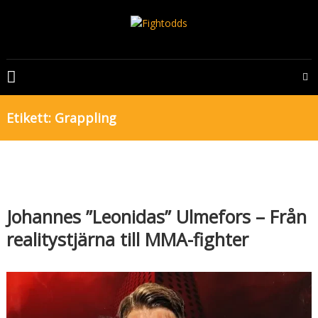
Skip
to
content
FIGHTODDS
UFC
&
Etikett:
Grappling
MMA
tips,
odds
och
bonusar
Johannes ”Leonidas” Ulmefors – Från
realitystjärna till MMA-fighter