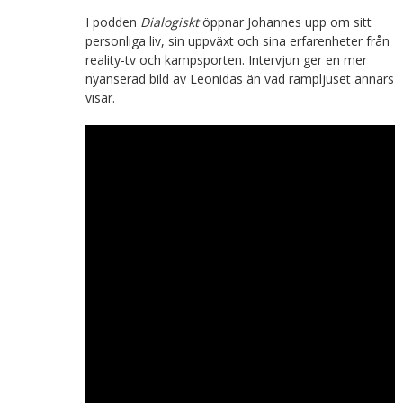
I podden
Dialogiskt
öppnar Johannes upp om sitt
personliga liv, sin uppväxt och sina erfarenheter från
reality-tv och kampsporten. Intervjun ger en mer
nyanserad bild av Leonidas än vad rampljuset annars
visar.