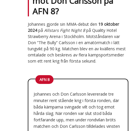
mot Don Carlsson på
AFN 8?
Johannes gjorde sin MMA-debut den
19 oktober
2024
på
Allstars Fight Night 8
på Quality Hotel
Strawberry Arena i Stockholm. Motståndaren var
Don ”The Bully” Carlsson i en amatörmatch i lätt
tungvikt på 90 kg. Matchen blev en av kvällens mest
omtalade och beskrevs av flera kampsportsmedier
som ett rent krig från första sekund.
AFN 8
Johannes och Don Carlsson levererade tre
minuter rent stående krig i första ronden, där
båda kämparna svingade vilt och tog emot
hårda slag. När ronden var slut stod båda
fortfarande upp, men under rondvilan bröts
matchen och Don Carlsson tilldelades vinsten