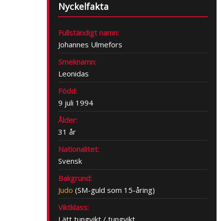
Nyckelfakta
Fullständigt namn:
Johannes Ulmefors
Smeknamn:
Leonidas
Född:
9 juli 1994
Ålder:
31 år
Nationalitet:
Svensk
Bakgrund:
Judo
(SM-guld som 15-åring)
Viktklass:
Lätt tungvikt / tungvikt