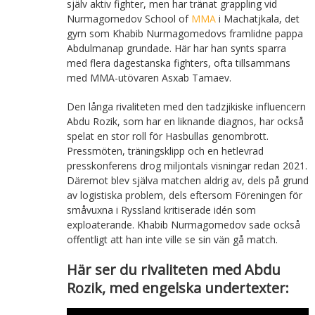
själv aktiv fighter, men har tränat grappling vid
Nurmagomedov School of
MMA
i Machatjkala, det
gym som Khabib Nurmagomedovs framlidne pappa
Abdulmanap grundade. Här har han synts sparra
med flera dagestanska fighters, ofta tillsammans
med MMA-utövaren Asxab Tamaev.
Den långa rivaliteten med den tadzjikiske influencern
Abdu Rozik, som har en liknande diagnos, har också
spelat en stor roll för Hasbullas genombrott.
Pressmöten, träningsklipp och en hetlevrad
presskonferens drog miljontals visningar redan 2021.
Däremot blev själva matchen aldrig av, dels på grund
av logistiska problem, dels eftersom Föreningen för
småvuxna i Ryssland kritiserade idén som
exploaterande. Khabib Nurmagomedov sade också
offentligt att han inte ville se sin vän gå match.
Här ser du rivaliteten med Abdu
Rozik, med engelska undertexter: