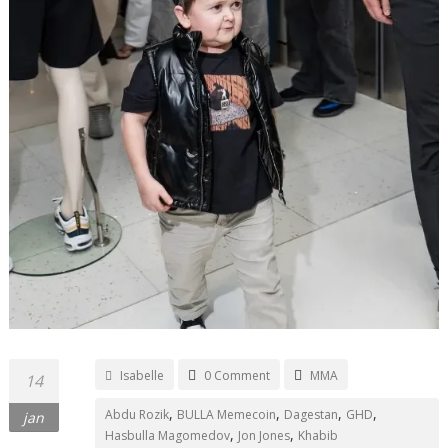
Isabelle
0 Comment
MMA
14
,
,
,
,
Abdu Rozik
BULLA Memecoin
Dagestan
GHD
jan
,
,
Hasbulla Magomedov
Jon Jones
Khabib