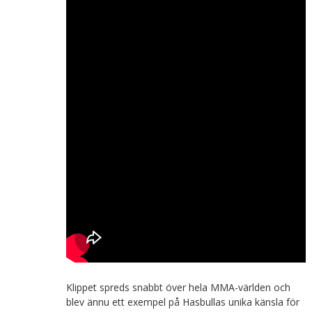
Klippet spreds snabbt över hela MMA-världen och
blev ännu ett exempel på Hasbullas unika känsla för