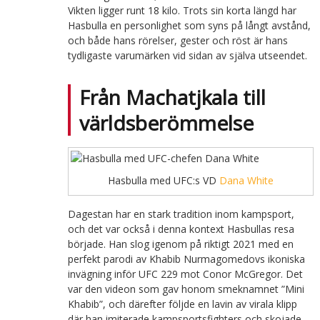
Vikten ligger runt 18 kilo. Trots sin korta längd har
Hasbulla en personlighet som syns på långt avstånd,
och både hans rörelser, gester och röst är hans
tydligaste varumärken vid sidan av själva utseendet.
Från Machatjkala till
världsberömmelse
Hasbulla med UFC:s VD
Dana White
Dagestan har en stark tradition inom kampsport,
och det var också i denna kontext Hasbullas resa
började. Han slog igenom på riktigt 2021 med en
perfekt parodi av Khabib Nurmagomedovs ikoniska
invägning inför UFC 229 mot Conor McGregor. Det
var den videon som gav honom smeknamnet ”Mini
Khabib”, och därefter följde en lavin av virala klipp
där han imiterade kampsportsfighters och skojade