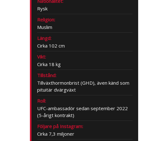
Nationalitet:
Rysk
Religion:
Muslim
Längd:
Cirka 102 cm
Vikt:
Cirka 18 kg
Tillstånd:
Tillväxthormonbrist (GHD), även känd som
pituitär dvärgväxt
Roll:
UFC-ambassadör sedan september 2022
(5-årigt kontrakt)
Följare på Instagram:
Cirka 7,3 miljoner