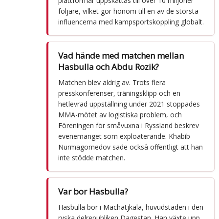
plattformar uppskattas till över 10 miljoner
följare, vilket gör honom till en av de största
influencerna med kampsportskoppling globalt.
Vad hände med matchen mellan
Hasbulla och Abdu Rozik?
Matchen blev aldrig av. Trots flera
presskonferenser, träningsklipp och en
hetlevrad uppställning under 2021 stoppades
MMA-mötet av logistiska problem, och
Föreningen för småvuxna i Ryssland beskrev
evenemanget som exploaterande. Khabib
Nurmagomedov sade också offentligt att han
inte stödde matchen.
Var bor Hasbulla?
Hasbulla bor i Machatjkala, huvudstaden i den
ryska delrepubliken Dagestan. Han växte upp