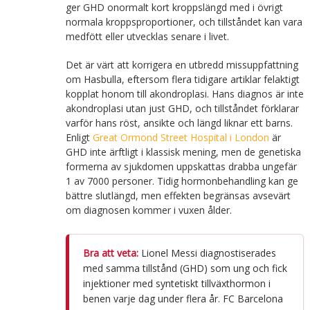
ger GHD onormalt kort kroppslängd med i övrigt
normala kroppsproportioner, och tillståndet kan vara
medfött eller utvecklas senare i livet.
Det är värt att korrigera en utbredd missuppfattning
om Hasbulla, eftersom flera tidigare artiklar felaktigt
kopplat honom till akondroplasi. Hans diagnos är inte
akondroplasi utan just GHD, och tillståndet förklarar
varför hans röst, ansikte och längd liknar ett barns.
Enligt
Great Ormond Street Hospital i London
är
GHD inte ärftligt i klassisk mening, men de genetiska
formerna av sjukdomen uppskattas drabba ungefär
1 av 7000 personer. Tidig hormonbehandling kan ge
bättre slutlängd, men effekten begränsas avsevärt
om diagnosen kommer i vuxen ålder.
Bra att veta:
Lionel Messi diagnostiserades
med samma tillstånd (GHD) som ung och fick
injektioner med syntetiskt tillväxthormon i
benen varje dag under flera år. FC Barcelona