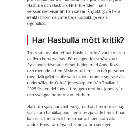
Hasbulla och Hasbulla NFT. Bredden i hans
verksamhet visar att han satsar långsiktigt på flera
intäktsströmmar, inte bara kortsiktiga virala
ögonblick.
Har Hasbulla mött kritik?
Trots sin popularitet har Hasbulla också varit i mitten
av flera kontroverser. Föreningen för småvuxna i
Ryssland kritiserade öppet fejden med Abdu Rozik
och menade att en MMA-match mellan två personer
med dvärgväxt skulle vara exploaterande snarare än
underhållande. Också Jones-klippen från Thailand
2025 fick en del fans att reagera mot hur Jones lyfte
och svängde honom som ett barn.
Hasbulla själv har varit tydlig med att han inte ser sig
själv som handikappad. I en intervju sade han att han
kan tala, förstå och har armar och ben som alla
andra. Hans förmåga att skämta om sin egen