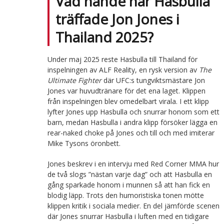
Vad hände när Hasbulla
träffade Jon Jones i
Thailand 2025?
Under maj 2025 reste Hasbulla till Thailand för
inspelningen av ALF Reality, en rysk version av
The
Ultimate Fighter
där UFC:s tungviktsmästare Jon
Jones var huvudtränare för det ena laget. Klippen
från inspelningen blev omedelbart virala. I ett klipp
lyfter Jones upp Hasbulla och snurrar honom som ett
barn, medan Hasbulla i andra klipp försöker lägga en
rear-naked choke på Jones och till och med imiterar
Mike Tysons öronbett.
Jones beskrev i en intervju med Red Corner MMA hur
de två slogs ”nästan varje dag” och att Hasbulla en
gång sparkade honom i munnen så att han fick en
blodig läpp. Trots den humoristiska tonen mötte
klippen kritik i sociala medier. En del jämförde scenen
där Jones snurrar Hasbulla i luften med en tidigare