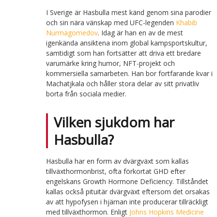
I Sverige är Hasbulla mest känd genom sina parodier
och sin nära vänskap med UFC-legenden
Khabib
Nurmagomedov
. Idag är han en av de mest
igenkända ansiktena inom global kampsportskultur,
samtidigt som han fortsätter att driva ett bredare
varumärke kring humor, NFT-projekt och
kommersiella samarbeten. Han bor fortfarande kvar i
Machatjkala och håller stora delar av sitt privatliv
borta från sociala medier.
Vilken sjukdom har
Hasbulla?
Hasbulla har en form av dvärgväxt som kallas
tillväxthormonbrist, ofta förkortat GHD efter
engelskans Growth Hormone Deficiency. Tillståndet
kallas också pituitär dvärgväxt eftersom det orsakas
av att hypofysen i hjärnan inte producerar tillräckligt
med tillväxthormon. Enligt
Johns Hopkins Medicine