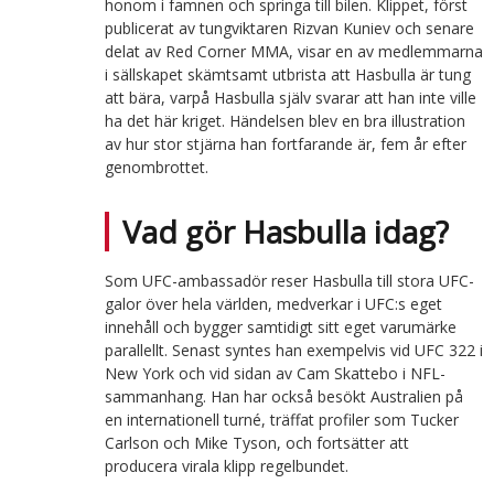
honom i famnen och springa till bilen. Klippet, först
publicerat av tungviktaren Rizvan Kuniev och senare
delat av Red Corner MMA, visar en av medlemmarna
i sällskapet skämtsamt utbrista att Hasbulla är tung
att bära, varpå Hasbulla själv svarar att han inte ville
ha det här kriget. Händelsen blev en bra illustration
av hur stor stjärna han fortfarande är, fem år efter
genombrottet.
Vad gör Hasbulla idag?
Som UFC-ambassadör reser Hasbulla till stora UFC-
galor över hela världen, medverkar i UFC:s eget
innehåll och bygger samtidigt sitt eget varumärke
parallellt. Senast syntes han exempelvis vid UFC 322 i
New York och vid sidan av Cam Skattebo i NFL-
sammanhang. Han har också besökt Australien på
en internationell turné, träffat profiler som Tucker
Carlson och Mike Tyson, och fortsätter att
producera virala klipp regelbundet.