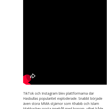
TikTok och Instagram blev plattformarna där
Hasbullas popularitet exploderade. Snabbt började
även stora MMA-stjärnor som Khabib och Islam
Makhachev posta innehåll med honom, vilket både