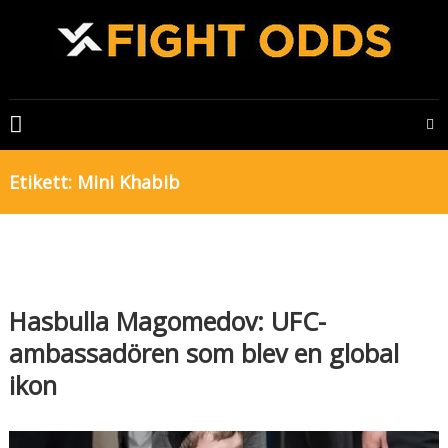
Skip
to
content
FIGHTODDS
UFC
&
Etikett:
Mini Khabib
MMA
tips,
odds
och
bonusar
Hasbulla Magomedov: UFC-
ambassadören som blev en global
ikon