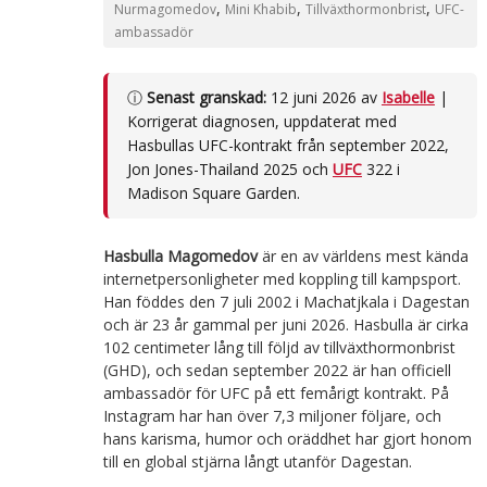
,
,
,
Nurmagomedov
Mini Khabib
Tillväxthormonbrist
UFC-
ambassadör
ⓘ
Senast granskad:
12 juni 2026 av
Isabelle
|
Korrigerat diagnosen, uppdaterat med
Hasbullas UFC-kontrakt från september 2022,
Jon Jones-Thailand 2025 och
UFC
322 i
Madison Square Garden.
Hasbulla Magomedov
är en av världens mest kända
internetpersonligheter med koppling till kampsport.
Han föddes den 7 juli 2002 i Machatjkala i Dagestan
och är 23 år gammal per juni 2026. Hasbulla är cirka
102 centimeter lång till följd av tillväxthormonbrist
(GHD), och sedan september 2022 är han officiell
ambassadör för UFC på ett femårigt kontrakt. På
Instagram har han över 7,3 miljoner följare, och
hans karisma, humor och oräddhet har gjort honom
till en global stjärna långt utanför Dagestan.