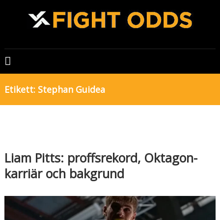
Skip
to
content
FIGHTODDS
UFC
&
Etikett:
Stephan Guidea
MMA
tips,
odds
och
bonusar
Liam Pitts: proffsrekord, Oktagon-
karriär och bakgrund