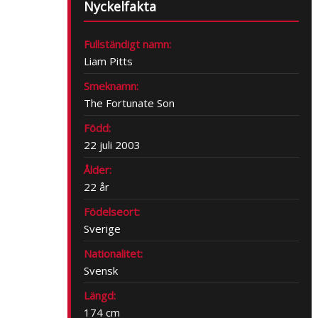
Nyckelfakta
Fullständigt namn:
Liam Pitts
Smeknamn:
The Fortunate Son
Född:
22 juli 2003
Ålder:
22 år
Födelseort:
Sverige
Nationalitet:
Svensk
Längd:
174 cm