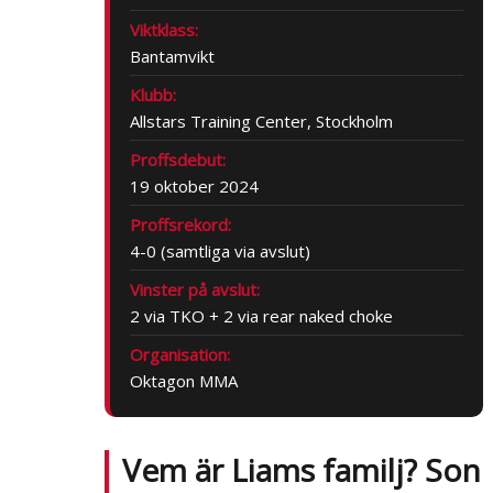
Viktklass:
Bantamvikt
Klubb:
Allstars Training Center, Stockholm
Proffsdebut:
19 oktober 2024
Proffsrekord:
4-0 (samtliga via avslut)
Vinster på avslut:
2 via TKO + 2 via rear naked choke
Organisation:
Oktagon MMA
Vem är Liams familj? Son