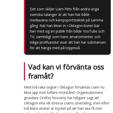
Det som skiljer Liam Pitts från andra unga
svenska talanger är att han har både
mediavana och kampsportsteknik på samma
gång. När han kliver in i Oktagon-buren bär
han med sig en publik från både YouTube och
TV, samtidigt som hans amatörmeriter och
tidiga proffsavslut visar att han har substansen
för att hänga med på toppnivå.
Vad kan vi förvänta oss
framåt?
Med två raka segrar i Oktagon förväntas Liam nu
kliva upp mot tuffare motstånd. Organisationens
grundare Ondřej Novotný har tidigare sagt att
Oktagon inte vill stressa Liams utveckling, men efter
två klara vinster är trycket på att han ska få mer