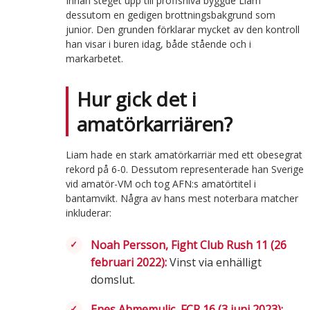
Innan steget upp till proffsnivå byggde Liam
dessutom en gedigen brottningsbakgrund som
junior. Den grunden förklarar mycket av den kontroll
han visar i buren idag, både stående och i
markarbetet.
Hur gick det i
amatörkarriären?
Liam hade en stark amatörkarriär med ett obesegrat
rekord på 6-0. Dessutom representerade han Sverige
vid amatör-VM och tog AFN:s amatörtitel i
bantamvikt. Några av hans mest noterbara matcher
inkluderar:
Noah Persson, Fight Club Rush 11 (26
februari 2022):
Vinst via enhälligt
domslut.
Enes Ahmemulic, FCR 16 (3 juni 2023):