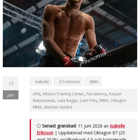
Isabelle
0 Comment
MMA
15
,
,
,
AFN
Allstars Training Center
Förrädarna
Kacper
jan
,
,
,
,
Matyszewski
Laila Bagge
Liam Pitts
MMA
Oktagon
,
MMA
Stephan Guidea
ⓘ
Senast granskad:
11 juni 2026 av
Isabelle
Eriksson
| Uppdaterad med Oktagon 87 (25
april 2026), proffsrekord 4-0 och korrigerade