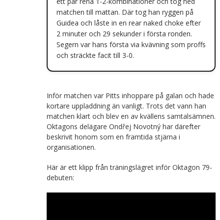
ett par rena 1-2-kombinationer och tog ned
matchen till mattan. Där tog han ryggen på
Guidea och låste in en rear naked choke efter
2 minuter och 29 sekunder i första ronden.
Segern var hans första via kvävning som proffs
och sträckte facit till 3-0.
Inför matchen var Pitts inhoppare på galan och hade
kortare uppladdning än vanligt. Trots det vann han
matchen klart och blev en av kvällens samtalsämnen.
Oktagons delägare Ondřej Novotný har därefter
beskrivit honom som en framtida stjärna i
organisationen.
Här är ett klipp från träningslägret inför Oktagon 79-
debuten: