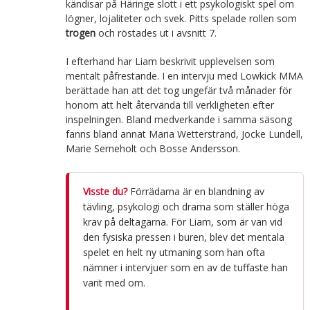
kändisar på Häringe slott i ett psykologiskt spel om
lögner, lojaliteter och svek. Pitts spelade rollen som
trogen
och röstades ut i avsnitt 7.
I efterhand har Liam beskrivit upplevelsen som
mentalt påfrestande. I en intervju med Lowkick MMA
berättade han att det tog ungefär två månader för
honom att helt återvända till verkligheten efter
inspelningen. Bland medverkande i samma säsong
fanns bland annat Maria Wetterstrand, Jocke Lundell,
Marie Serneholt och Bosse Andersson.
Visste du?
Förrädarna är en blandning av
tävling, psykologi och drama som ställer höga
krav på deltagarna. För Liam, som är van vid
den fysiska pressen i buren, blev det mentala
spelet en helt ny utmaning som han ofta
nämner i intervjuer som en av de tuffaste han
varit med om.