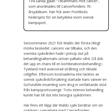
TV4-sända galan ”Tillsammans mot cancer”,
som anordnades till Cancerfondens 70-
årsjubileum. Han fick även Frontkicks
hederspris för sin betydelse inom svensk
kampsport.
Sensommaren 2021 fick Waldo det första riktigt
mörka beskedet: cancern var tillbaka, och den
svenska sjukvården hade i princip slut på
behandlingsalternativ utöver palliativ vård. Då dök
det upp en chans till en kombinationsbehandling i
Tyskland med avancerad strålning och riktade
cellgifter. Eftersom kostnaderna inte täcktes av
svensk sjukvårdsförsäkring startade hans vänner en
GoFundMe-insamling som drog in omfattande stöd
från kampsportssverige. Trots intensiv behandling
kunde han till slut inte besegra sjukdomen.
Här finns ett klipp där Waldo själv berättar om sin
sjukdom i samarbete med Cancerfonden: