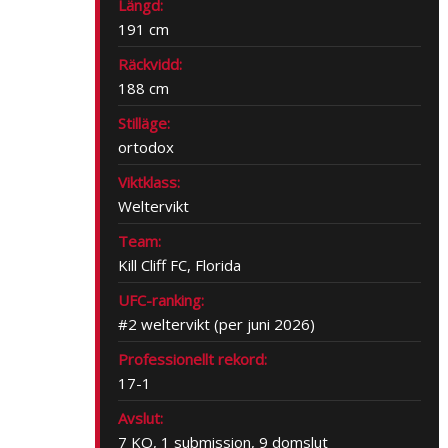
Längd:
191 cm
Räckvidd:
188 cm
Stilläge:
ortodox
Viktklass:
Weltervikt
Team:
Kill Cliff FC, Florida
UFC-ranking:
#2 weltervikt (per juni 2026)
Professionellt rekord:
17-1
Avslut:
7 KO, 1 submission, 9 domslut