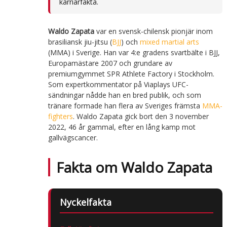
karriärfakta.
Waldo Zapata
var en svensk-chilensk pionjär inom
brasiliansk jiu-jitsu (
BJJ
) och
mixed martial arts
(MMA) i Sverige. Han var 4:e gradens svartbälte i BJJ,
Europamästare 2007 och grundare av
premiumgymmet SPR Athlete Factory i Stockholm.
Som expertkommentator på Viaplays UFC-
sändningar nådde han en bred publik, och som
tränare formade han flera av Sveriges främsta
MMA-
fighters
. Waldo Zapata gick bort den 3 november
2022, 46 år gammal, efter en lång kamp mot
gallvägscancer.
Fakta om Waldo Zapata
Nyckelfakta