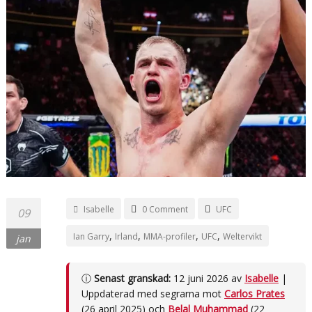
Isabelle
0 Comment
UFC
09
,
,
,
,
Ian Garry
Irland
MMA-profiler
UFC
Weltervikt
jan
ⓘ
Senast granskad:
12 juni 2026 av
Isabelle
|
Uppdaterad med segrarna mot
Carlos Prates
(26 april 2025) och
Belal Muhammad
(22