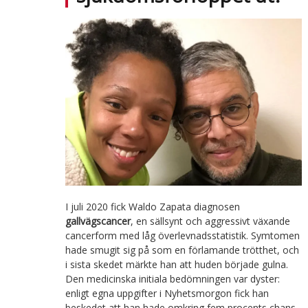
I juli 2020 fick Waldo Zapata diagnosen
gallvägscancer
, en sällsynt och aggressivt växande
cancerform med låg överlevnadsstatistik. Symtomen
hade smugit sig på som en förlamande trötthet, och
i sista skedet märkte han att huden började gulna.
Den medicinska initiala bedömningen var dyster:
enligt egna uppgifter i Nyhetsmorgon fick han
beskedet att han hade omkring fem procents chans