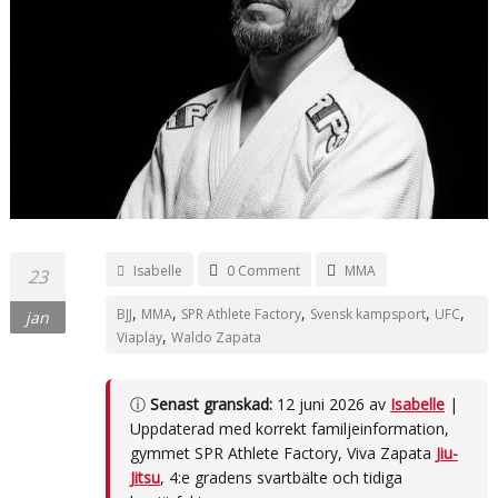
Isabelle
0 Comment
MMA
23
,
,
,
,
,
BJJ
MMA
SPR Athlete Factory
Svensk kampsport
UFC
jan
,
Viaplay
Waldo Zapata
ⓘ
Senast granskad:
12 juni 2026 av
Isabelle
|
Uppdaterad med korrekt familjeinformation,
gymmet SPR Athlete Factory, Viva Zapata
Jiu-
Jitsu
, 4:e gradens svartbälte och tidiga