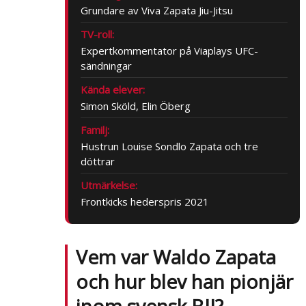
Grundare av Viva Zapata Jiu-Jitsu
TV-roll:
Expertkommentator på Viaplays UFC-
sändningar
Kända elever:
Simon Sköld, Elin Öberg
Familj:
Hustrun Louise Sondlo Zapata och tre
döttrar
Utmärkelse:
Frontkicks hederspris 2021
Vem var Waldo Zapata
och hur blev han pionjär
inom svensk BJJ?