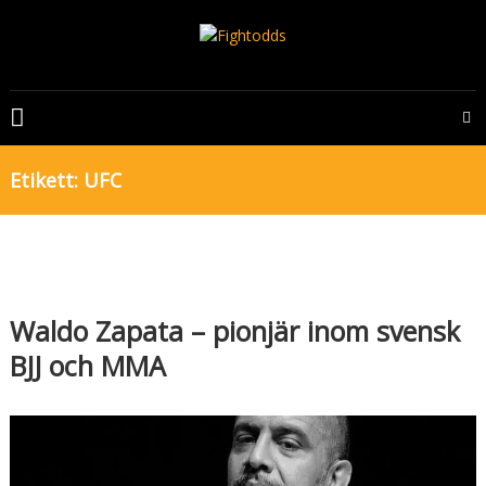
Skip
to
content
FIGHTODDS
UFC
&
Etikett:
UFC
MMA
tips,
odds
och
bonusar
Waldo Zapata – pionjär inom svensk
BJJ och MMA