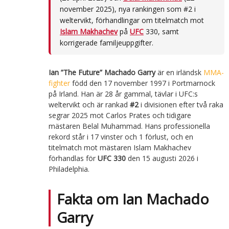
november 2025), nya rankingen som #2 i
weltervikt, förhandlingar om titelmatch mot
Islam Makhachev
på
UFC
330, samt
korrigerade familjeuppgifter.
Ian ”The Future” Machado Garry
är en irländsk
MMA-
fighter
född den 17 november 1997 i Portmarnock
på Irland. Han är 28 år gammal, tävlar i UFC:s
weltervikt och är rankad
#2
i divisionen efter två raka
segrar 2025 mot Carlos Prates och tidigare
mästaren Belal Muhammad. Hans professionella
rekord står i 17 vinster och 1 förlust, och en
titelmatch mot mästaren Islam Makhachev
förhandlas för
UFC 330
den 15 augusti 2026 i
Philadelphia.
Fakta om Ian Machado
Garry