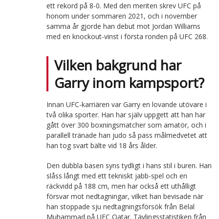
ett rekord på 8-0. Med den meriten skrev UFC på
honom under sommaren 2021, och i november
samma år gjorde han debut mot Jordan Williams
med en knockout-vinst i första ronden på UFC 268.
Vilken bakgrund har
Garry inom kampsport?
Innan UFC-karriären var Garry en lovande utövare i
två olika sporter. Han har själv uppgett att han har
gått över 300 boxningsmatcher som amatör, och i
parallell tränade han judo så pass målmedvetet att
han tog svart bälte vid 18 års ålder.
Den dubbla basen syns tydligt i hans stil i buren. Han
slåss långt med ett tekniskt jabb-spel och en
räckvidd på 188 cm, men har också ett uthålligt
försvar mot nedtagningar, vilket han bevisade när
han stoppade sju nedtagningsförsök från Belal
Muhammad på UFC Qatar. Tävlingsstatistiken från