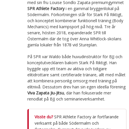
med sin fru Louise Sondlo Zapata premiumgymmet
SPR Athlete Factory
i en gammal bryggerilokal på
Södermalm. Förkortningen står för Stark På Riktigt,
och konceptet kombinerar funktionell träning (Body
Mechanics) med kampsport på hög nivå. Tre år
senare, hösten 2018, expanderade SPR till
Östermalm där de tog över Anna Whitlock-skolans
gamla lokaler från 1878 vid Stureplan.
På SPR var Waldo både huvudinstruktör för BJJ och
konceptutvecklaren bakom Stark På Riktigt. Han
byggde upp ett team av aktiva och tidigare
elitidrottare samt certifierade tränare, allt med målet
att kombinera personlig omsorg med träning på
elitnivå. Dessutom drev han sin egen ideella förening
Viva Zapata Jiu-Jitsu
, där han fokuserade mer
renodlat på BJJ och seminarieverksamhet.
Visste du?
SPR Athlete Factory är fortfarande
verksamt på både Södermalm och