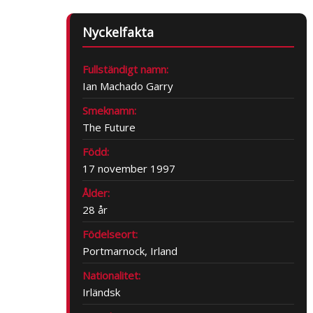
Nyckelfakta
Fullständigt namn:
Ian Machado Garry
Smeknamn:
The Future
Född:
17 november 1997
Ålder:
28 år
Födelseort:
Portmarnock, Irland
Nationalitet:
Irländsk