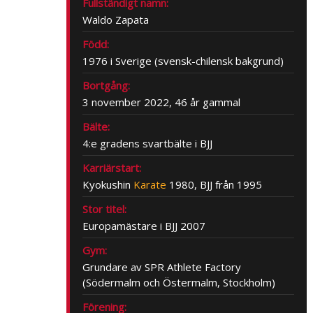
Fullständigt namn:
Waldo Zapata
Född:
1976 i Sverige (svensk-chilensk bakgrund)
Bortgång:
3 november 2022, 46 år gammal
Bälte:
4:e gradens svartbälte i BJJ
Karriärstart:
Kyokushin
Karate
1980, BJJ från 1995
Stor titel:
Europamästare i BJJ 2007
Gym:
Grundare av SPR Athlete Factory
(Södermalm och Östermalm, Stockholm)
Förening: