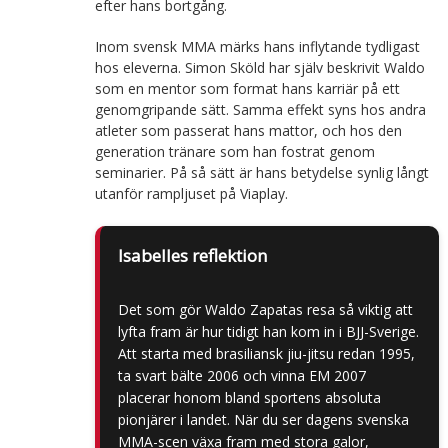
efter hans bortgång.
Inom svensk MMA märks hans inflytande tydligast
hos eleverna. Simon Sköld har själv beskrivit Waldo
som en mentor som format hans karriär på ett
genomgripande sätt. Samma effekt syns hos andra
atleter som passerat hans mattor, och hos den
generation tränare som han fostrat genom
seminarier. På så sätt är hans betydelse synlig långt
utanför rampljuset på Viaplay.
Isabelles reflektion
Det som gör Waldo Zapatas resa så viktig att
lyfta fram är hur tidigt han kom in i BJJ-Sverige.
Att starta med brasiliansk jiu-jitsu redan 1995,
ta svart bälte 2006 och vinna EM 2007
placerar honom bland sportens absoluta
pionjärer i landet. När du ser dagens svenska
MMA-scen växa fram med stora galor,