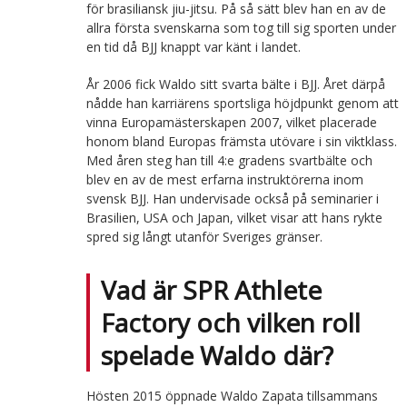
för brasiliansk jiu-jitsu. På så sätt blev han en av de
allra första svenskarna som tog till sig sporten under
en tid då BJJ knappt var känt i landet.
År 2006 fick Waldo sitt svarta bälte i BJJ. Året därpå
nådde han karriärens sportsliga höjdpunkt genom att
vinna Europamästerskapen 2007, vilket placerade
honom bland Europas främsta utövare i sin viktklass.
Med åren steg han till 4:e gradens svartbälte och
blev en av de mest erfarna instruktörerna inom
svensk BJJ. Han undervisade också på seminarier i
Brasilien, USA och Japan, vilket visar att hans rykte
spred sig långt utanför Sveriges gränser.
Vad är SPR Athlete
Factory och vilken roll
spelade Waldo där?
Hösten 2015 öppnade Waldo Zapata tillsammans