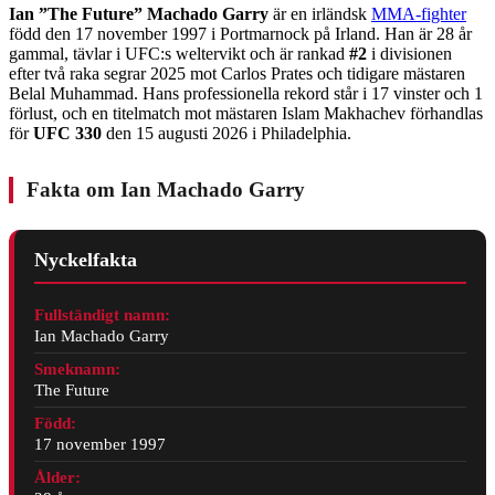
Ian ”The Future” Machado Garry
är en irländsk
MMA-fighter
född den 17 november 1997 i Portmarnock på Irland. Han är 28 år
gammal, tävlar i UFC:s weltervikt och är rankad
#2
i divisionen
efter två raka segrar 2025 mot Carlos Prates och tidigare mästaren
Belal Muhammad. Hans professionella rekord står i 17 vinster och 1
förlust, och en titelmatch mot mästaren Islam Makhachev förhandlas
för
UFC 330
den 15 augusti 2026 i Philadelphia.
Fakta om Ian Machado Garry
Nyckelfakta
Fullständigt namn:
Ian Machado Garry
Smeknamn:
The Future
Född:
17 november 1997
Ålder: