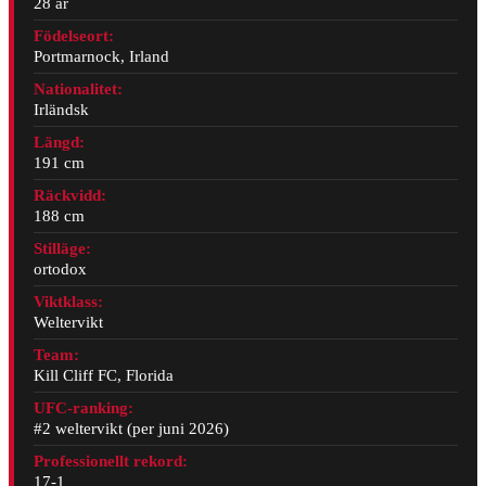
28 år
Födelseort:
Portmarnock, Irland
Nationalitet:
Irländsk
Längd:
191 cm
Räckvidd:
188 cm
Stilläge:
ortodox
Viktklass:
Weltervikt
Team:
Kill Cliff FC, Florida
UFC-ranking:
#2 weltervikt (per juni 2026)
Professionellt rekord:
17-1