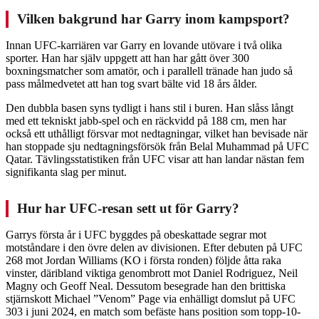
Vilken bakgrund har Garry inom kampsport?
Innan UFC-karriären var Garry en lovande utövare i två olika
sporter. Han har själv uppgett att han har gått över 300
boxningsmatcher som amatör, och i parallell tränade han judo så
pass målmedvetet att han tog svart bälte vid 18 års ålder.
Den dubbla basen syns tydligt i hans stil i buren. Han slåss långt
med ett tekniskt jabb-spel och en räckvidd på 188 cm, men har
också ett uthålligt försvar mot nedtagningar, vilket han bevisade när
han stoppade sju nedtagningsförsök från Belal Muhammad på UFC
Qatar. Tävlingsstatistiken från UFC visar att han landar nästan fem
signifikanta slag per minut.
Hur har UFC-resan sett ut för Garry?
Garrys första år i UFC byggdes på obeskattade segrar mot
motståndare i den övre delen av divisionen. Efter debuten på UFC
268 mot Jordan Williams (KO i första ronden) följde åtta raka
vinster, däribland viktiga genombrott mot Daniel Rodriguez, Neil
Magny och Geoff Neal. Dessutom besegrade han den brittiska
stjärnskott Michael ”Venom” Page via enhälligt domslut på UFC
303 i juni 2024, en match som befäste hans position som topp-10-