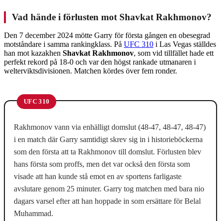
Vad hände i förlusten mot Shavkat Rakhmonov?
Den 7 december 2024 mötte Garry för första gången en obesegrad
motståndare i samma rankingklass. På
UFC 310
i Las Vegas ställdes
han mot kazakhen
Shavkat Rakhmonov
, som vid tillfället hade ett
perfekt rekord på 18-0 och var den högst rankade utmanaren i
welterviktsdivisionen. Matchen kördes över fem ronder.
UFC 310
Rakhmonov vann via enhälligt domslut (48-47, 48-47, 48-47)
i en match där Garry samtidigt skrev sig in i historieböckerna
som den första att ta Rakhmonov till domslut. Förlusten blev
hans första som proffs, men det var också den första som
visade att han kunde stå emot en av sportens farligaste
avslutare genom 25 minuter. Garry tog matchen med bara nio
dagars varsel efter att han hoppade in som ersättare för Belal
Muhammad.