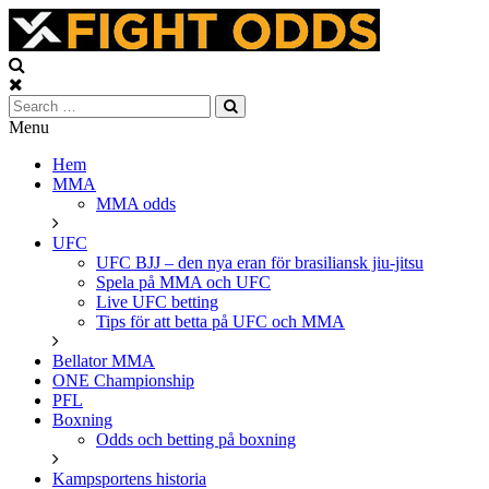
Skip
to
content
Fightodds
Menu
UFC
&
Hem
MMA
MMA
tips,
MMA odds
odds
och
UFC
bonusar
UFC BJJ – den nya eran för brasiliansk jiu-jitsu
Spela på MMA och UFC
Live UFC betting
Tips för att betta på UFC och MMA
Bellator MMA
ONE Championship
PFL
Boxning
Odds och betting på boxning
Kampsportens historia