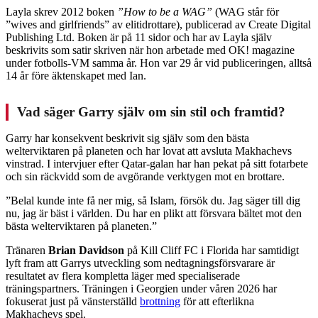
Layla skrev 2012 boken
”How to be a WAG”
(WAG står för
”wives and girlfriends” av elitidrottare), publicerad av Create Digital
Publishing Ltd. Boken är på 11 sidor och har av Layla själv
beskrivits som satir skriven när hon arbetade med OK! magazine
under fotbolls-VM samma år. Hon var 29 år vid publiceringen, alltså
14 år före äktenskapet med Ian.
Vad säger Garry själv om sin stil och framtid?
Garry har konsekvent beskrivit sig själv som den bästa
welterviktaren på planeten och har lovat att avsluta Makhachevs
vinstrad. I intervjuer efter Qatar-galan har han pekat på sitt fotarbete
och sin räckvidd som de avgörande verktygen mot en brottare.
”Belal kunde inte få ner mig, så Islam, försök du. Jag säger till dig
nu, jag är bäst i världen. Du har en plikt att försvara bältet mot den
bästa welterviktaren på planeten.”
Tränaren
Brian Davidson
på Kill Cliff FC i Florida har samtidigt
lyft fram att Garrys utveckling som nedtagningsförsvarare är
resultatet av flera kompletta läger med specialiserade
träningspartners. Träningen i Georgien under våren 2026 har
fokuserat just på vänsterställd
brottning
för att efterlikna
Makhachevs spel.