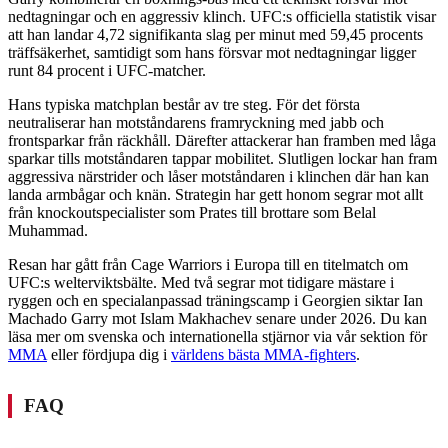
nedtagningar och en aggressiv klinch. UFC:s officiella statistik visar
att han landar 4,72 signifikanta slag per minut med 59,45 procents
träffsäkerhet, samtidigt som hans försvar mot nedtagningar ligger
runt 84 procent i UFC-matcher.
Hans typiska matchplan består av tre steg. För det första
neutraliserar han motståndarens framryckning med jabb och
frontsparkar från räckhåll. Därefter attackerar han framben med låga
sparkar tills motståndaren tappar mobilitet. Slutligen lockar han fram
aggressiva närstrider och låser motståndaren i klinchen där han kan
landa armbågar och knän. Strategin har gett honom segrar mot allt
från knockoutspecialister som Prates till brottare som Belal
Muhammad.
Resan har gått från Cage Warriors i Europa till en titelmatch om
UFC:s welterviktsbälte. Med två segrar mot tidigare mästare i
ryggen och en specialanpassad träningscamp i Georgien siktar Ian
Machado Garry mot Islam Makhachev senare under 2026. Du kan
läsa mer om svenska och internationella stjärnor via vår sektion för
MMA
eller fördjupa dig i
världens bästa MMA-fighters
.
FAQ