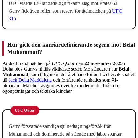
UFC visade 126 landade signifikanta slag mot Prates 63.
Garry fick även rollen som reserv för titelmatchen på
UFC
315
.
Hur gick den karriärdefinierande segern mot Belal
Muhammad?
Andra huvudmatchen på
UFC Qatar
den
22 november 2025
i
Doha blev Garrys hittills viktigaste seger. Motståndaren var
Belal
Muhammad
, som tidigare under året hade förlorat welterviktsbältet
till
Jack Della Maddalena
och fortfarande rankades som #1-
utmanare. Matchen avgjordes över tre ronder under bråk om
ögonpetningar och taktiska klinchar.
UFC Qatar
Garry försvarade samtliga sju nedtagningsförsök från
Muhammad och dominerade på stående med jabb, sparkar