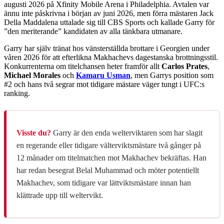
augusti 2026 på Xfinity Mobile Arena i Philadelphia. Avtalen var
ännu inte påskrivna i början av juni 2026, men förra mästaren Jack
Della Maddalena uttalade sig till CBS Sports och kallade Garry för
”den meriterande” kandidaten av alla tänkbara utmanare.
Garry har själv tränat hos vänsterställda brottare i Georgien under
våren 2026 för att efterlikna Makhachevs dagestanska brottningsstil.
Konkurrenterna om titelchansen heter framför allt
Carlos Prates
,
Michael Morales
och
Kamaru Usman
, men Garrys position som
#2 och hans två segrar mot tidigare mästare väger tungt i UFC:s
ranking.
Visste du?
Garry är den enda welterviktaren som har slagit
en regerande eller tidigare välterviktsmästare två gånger på
12 månader om titelmatchen mot Makhachev bekräftas. Han
har redan besegrat Belal Muhammad och möter potentiellt
Makhachev, som tidigare var lättviktsmästare innan han
klättrade upp till weltervikt.