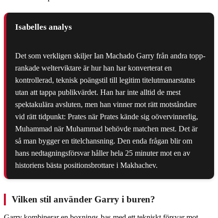
Isabelles analys
Det som verkligen skiljer Ian Machado Garry från andra topp-
rankade welterviktare är hur han har konverterat en
kontrollerad, teknisk poängstil till legitim titelutmanarstatus
utan att tappa publikvärdet. Han har inte alltid de mest
spektakulära avsluten, men han vinner mot rätt motståndare
vid rätt tidpunkt: Prates när Prates kände sig oövervinnerlig,
Muhammad när Muhammad behövde matchen mest. Det är
så man bygger en titelchansning. Den enda frågan blir om
hans nedtagningsförsvar håller hela 25 minuter mot en av
historiens bästa positionsbrottare i Makhachev.
Vilken stil använder Garry i buren?
Garry kombinerar en boxnings-bas med ett tekniskt försvar mot