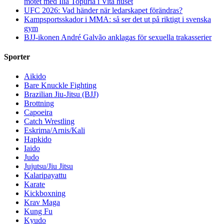
mötet med Ilia Topuria i Vita huset
UFC 2026: Vad händer när ledarskapet förändras?
Kampsportsskador i MMA: så ser det ut på riktigt i svenska
gym
BJJ-ikonen André Galvão anklagas för sexuella trakasserier
Sporter
Aikido
Bare Knuckle Fighting
Brazilian Jiu-Jitsu (BJJ)
Brottning
Capoeira
Catch Wrestling
Eskrima/Arnis/Kali
Hapkido
Iaido
Judo
Jujutsu/Jiu Jitsu
Kalaripayattu
Karate
Kickboxning
Krav Maga
Kung Fu
Kyudo