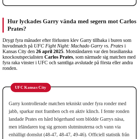
Hur lyckades Garry vända med segern mot Carlos
Prates?
Drygt fyra månader efter förlusten klev Garry tillbaka i buren som
huvudmatch på
UFC Fight Night: Machado Garry vs. Prates
i
Kansas City den
26 april 2025
. Motståndaren var den brasilianska
knockoutspecialisten
Carlos Prates
, som närmade sig matchen med
fyra raka vinster i UFC och samtliga avslutade på första eller andra
ronden.
UFC Kansas City
Garry kontrollerade matchen tekniskt under fyra ronder med
jabb, sparkar mot framben och en aktiv klinch. I femte ronden
landade Prates en hård högerhand som blödde Garrys näsa,
men irländaren tog sig genom slutminuterna och vann via
enhälligt domslut (48-47, 48-47, 49-46). Officiell statistik från