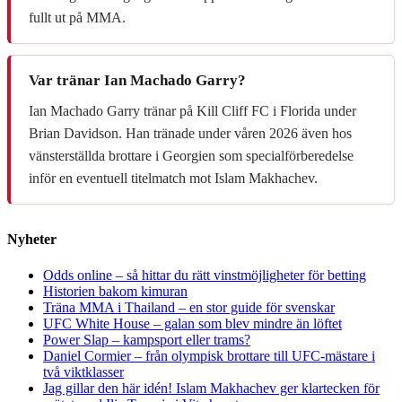
fullt ut på MMA.
Var tränar Ian Machado Garry?
Ian Machado Garry tränar på Kill Cliff FC i Florida under
Brian Davidson. Han tränade under våren 2026 även hos
vänsterställda brottare i Georgien som specialförberedelse
inför en eventuell titelmatch mot Islam Makhachev.
Nyheter
Odds online – så hittar du rätt vinstmöjligheter för betting
Historien bakom kimuran
Träna MMA i Thailand – en stor guide för svenskar
UFC White House – galan som blev mindre än löftet
Power Slap – kampsport eller trams?
Daniel Cormier – från olympisk brottare till UFC-mästare i
två viktklasser
Jag gillar den här idén! Islam Makhachev ger klartecken för