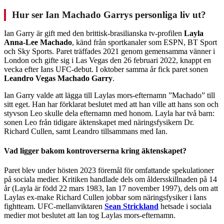
Hur ser Ian Machado Garrys personliga liv ut?
Ian Garry är gift med den brittisk-brasilianska tv-profilen
Layla
Anna-Lee Machado
, känd från sportkanaler som ESPN, BT Sport
och Sky Sports. Paret träffades 2021 genom gemensamma vänner i
London och gifte sig i Las Vegas den 26 februari 2022, knappt en
vecka efter Ians UFC-debut. I oktober samma år fick paret sonen
Leandro Vegas Machado Garry
.
Ian Garry valde att lägga till Laylas mors-efternamn ”Machado” till
sitt eget. Han har förklarat beslutet med att han ville att hans son och
styvson Leo skulle dela efternamn med honom. Layla har två barn:
sonen Leo från tidigare äktenskapet med näringsfysikern Dr.
Richard Cullen, samt Leandro tillsammans med Ian.
Vad ligger bakom kontroverserna kring äktenskapet?
Paret blev under hösten 2023 föremål för omfattande spekulationer
på sociala medier. Kritiken handlade dels om åldersskillnaden på 14
år (Layla är född 22 mars 1983, Ian 17 november 1997), dels om att
Laylas ex-make Richard Cullen jobbar som näringsfysiker i Ians
fightteam. UFC-mellanviktaren
Sean Strickland
hetsade i sociala
medier mot beslutet att Ian tog Laylas mors-efternamn.