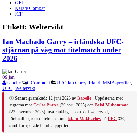
GFL
Karate Combat
ICF
Etikett:
Weltervikt
Ian Machado Garry – irländska UFC-
stjärnan på väg mot titelmatch under
2026
09
jan
Isabelle
0 Comment
UFC
Ian Garry
,
Irland
,
MMA-profiler
,
UFC
,
Weltervikt
ⓘ
Senast granskad:
12 juni 2026 av
Isabelle
| Uppdaterad med
segrarna mot
Carlos Prates
(26 april 2025) och
Belal Muhammad
(22 november 2025), nya rankingen som #2 i weltervikt,
förhandlingar om titelmatch mot
Islam Makhachev
på
UFC
330,
samt korrigerade familjeuppgifter.