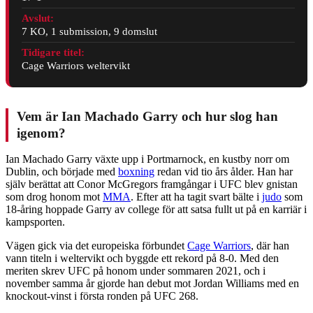
Avslut:
7 KO, 1 submission, 9 domslut
Tidigare titel:
Cage Warriors weltervikt
Vem är Ian Machado Garry och hur slog han
igenom?
Ian Machado Garry växte upp i Portmarnock, en kustby norr om
Dublin, och började med
boxning
redan vid tio års ålder. Han har
själv berättat att Conor McGregors framgångar i UFC blev gnistan
som drog honom mot
MMA
. Efter att ha tagit svart bälte i
judo
som
18-åring hoppade Garry av college för att satsa fullt ut på en karriär i
kampsporten.
Vägen gick via det europeiska förbundet
Cage Warriors
, där han
vann titeln i weltervikt och byggde ett rekord på 8-0. Med den
meriten skrev UFC på honom under sommaren 2021, och i
november samma år gjorde han debut mot Jordan Williams med en
knockout-vinst i första ronden på UFC 268.