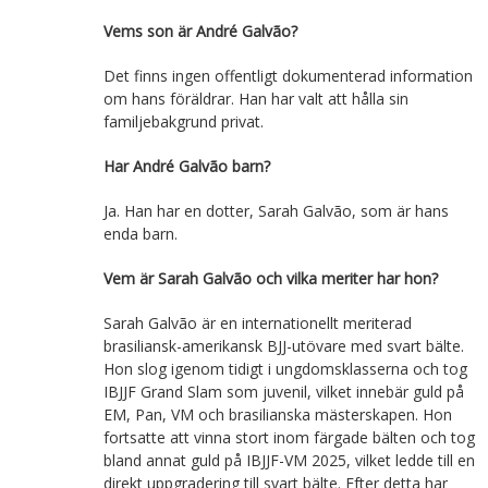
Vems son är André Galvão?
Det finns ingen offentligt dokumenterad information
om hans föräldrar. Han har valt att hålla sin
familjebakgrund privat.
Har André Galvão barn?
Ja. Han har en dotter, Sarah Galvão, som är hans
enda barn.
Vem är Sarah Galvão och vilka meriter har hon?
Sarah Galvão är en internationellt meriterad
brasiliansk-amerikansk BJJ-utövare med svart bälte.
Hon slog igenom tidigt i ungdomsklasserna och tog
IBJJF Grand Slam som juvenil, vilket innebär guld på
EM, Pan, VM och brasilianska mästerskapen. Hon
fortsatte att vinna stort inom färgade bälten och tog
bland annat guld på IBJJF-VM 2025, vilket ledde till en
direkt uppgradering till svart bälte. Efter detta har