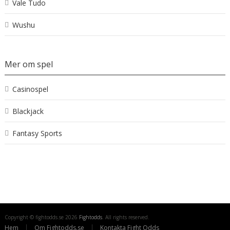
Vale Tudo
Wushu
Mer om spel
Casinospel
Blackjack
Fantasy Sports
Copyright © fightodds.se 2026
Fightodds
. All rights reserved.
Hem
Om Fightodds.se
Kontakta Fight Odds