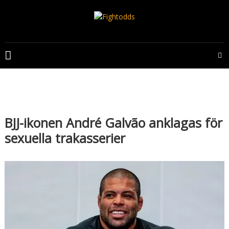
Skip
to
content
FIGHTODDS
UFC
&
MMA
tips,
odds
BJJ-ikonen André Galvão anklagas för
och
sexuella trakasserier
bonusar