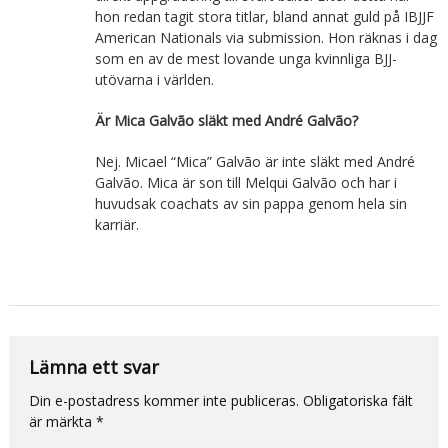
hon redan tagit stora titlar, bland annat guld på IBJJF
American Nationals via submission. Hon räknas i dag
som en av de mest lovande unga kvinnliga BJJ-
utövarna i världen.
Är Mica Galvão släkt med André Galvão?
Nej. Micael “Mica” Galvão är inte släkt med André
Galvão. Mica är son till Melqui Galvão och har i
huvudsak coachats av sin pappa genom hela sin
karriär.
Lämna ett svar
Din e-postadress kommer inte publiceras.
Obligatoriska fält
är märkta
*