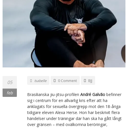
Isabelle
0 Comment
BJJ
05
feb
Brasilianska jiu-jitsu-profilen
André Galvão
befinner
sig i centrum för en allvarlig kris efter att ha
anklagats för sexuella övergrepp mot den 18-åriga
tidigare eleven Alexa Herse. Hon har beskrivit flera
händelser under träningar där han ska ha gått långt
över gränsen – med ovälkomna beröringar,