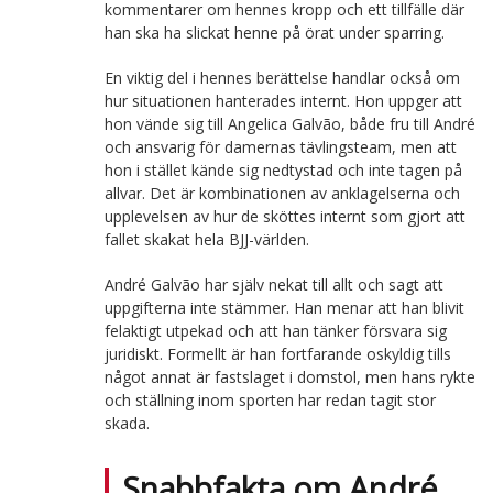
kommentarer om hennes kropp och ett tillfälle där
han ska ha slickat henne på örat under sparring.
En viktig del i hennes berättelse handlar också om
hur situationen hanterades internt. Hon uppger att
hon vände sig till Angelica Galvão, både fru till André
och ansvarig för damernas tävlingsteam, men att
hon i stället kände sig nedtystad och inte tagen på
allvar. Det är kombinationen av anklagelserna och
upplevelsen av hur de sköttes internt som gjort att
fallet skakat hela BJJ-världen.
André Galvão har själv nekat till allt och sagt att
uppgifterna inte stämmer. Han menar att han blivit
felaktigt utpekad och att han tänker försvara sig
juridiskt. Formellt är han fortfarande oskyldig tills
något annat är fastslaget i domstol, men hans rykte
och ställning inom sporten har redan tagit stor
skada.
Snabbfakta om André