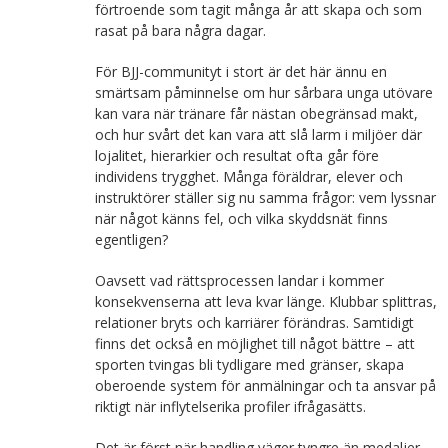
förtroende som tagit många år att skapa och som
rasat på bara några dagar.
För BJJ-communityt i stort är det här ännu en
smärtsam påminnelse om hur sårbara unga utövare
kan vara när tränare får nästan obegränsad makt,
och hur svårt det kan vara att slå larm i miljöer där
lojalitet, hierarkier och resultat ofta går före
individens trygghet. Många föräldrar, elever och
instruktörer ställer sig nu samma frågor: vem lyssnar
när något känns fel, och vilka skyddsnät finns
egentligen?
Oavsett vad rättsprocessen landar i kommer
konsekvenserna att leva kvar länge. Klubbar splittras,
relationer bryts och karriärer förändras. Samtidigt
finns det också en möjlighet till något bättre – att
sporten tvingas bli tydligare med gränser, skapa
oberoende system för anmälningar och ta ansvar på
riktigt när inflytelserika profiler ifrågasätts.
Det är först när handling väger tyngre än medaljer,