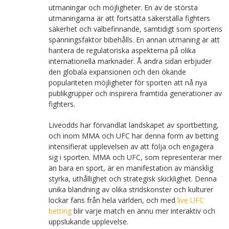
utmaningar och möjligheter. En av de största
utmaningarna är att fortsätta säkerställa fighters
säkerhet och välbefinnande, samtidigt som sportens
spänningsfaktor bibehålls. En annan utmaning är att
hantera de regulatoriska aspekterna på olika
internationella marknader. Å andra sidan erbjuder
den globala expansionen och den ökande
populariteten möjligheter för sporten att nå nya
publikgrupper och inspirera framtida generationer av
fighters.
Liveodds har förvandlat landskapet av sportbetting,
och inom MMA och UFC har denna form av betting
intensifierat upplevelsen av att följa och engagera
sig i sporten. MMA och UFC, som representerar mer
än bara en sport, är en manifestation av mänsklig
styrka, uthållighet och strategisk skicklighet. Denna
unika blandning av olika stridskonster och kulturer
lockar fans från hela världen, och med
live UFC
betting
blir varje match en ännu mer interaktiv och
uppslukande upplevelse.