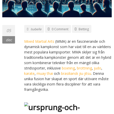
Isabelle
0 Comment
Betting
05
dec
Mixed Martial Arts
(MMA) är en fascinerande och
dynamisk kampkonst som har växt till en av världens
mest populära kampsporter. MMA skiljer sig från
traditionella kampkonster genom att det är en hybrid
som kombinerar tekniker från en mängd olika
stridssporter, inklusive
boxning
,
brottning
,
judo
,
karate
,
muay thai
och
brasiliansk jiu-jitsu
. Denna
unika fusion har skapat en sport där utövare måste
vara skickliga inom flera discipliner för att vara
framgångsrika.