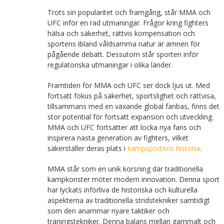
Trots sin popularitet och framgång, står MMA och
UFC inför en rad utmaningar. Frågor kring fighters
hälsa och säkerhet, rättvis kompensation och
sportens ibland våldsamma natur är ämnen för
pågående debatt. Dessutom står sporten inför
regulatoriska utmaningar i olika länder.
Framtiden för MMA och UFC ser dock ljus ut. Med
fortsatt fokus på säkerhet, sportslighet och rättvisa,
tillsammans med en växande global fanbas, finns det
stor potential för fortsatt expansion och utveckling.
MMA och UFC fortsätter att locka nya fans och
inspirera nästa generation av fighters, vilket
säkerställer deras plats i
kampsportens historia
.
MMA står som en unik korsning där traditionella
kampkonster möter modern innovation. Denna sport
har lyckats införliva de historiska och kulturella
aspekterna av traditionella stridstekniker samtidigt
som den anammar nyare taktiker och
träningstekniker. Denna balans mellan gammalt och