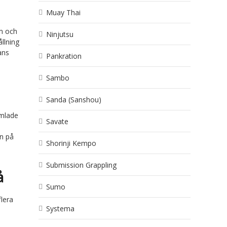
Muay Thai
um och
Ninjutsu
ållning
ans
Pankration
Sambo
Sanda (Sanshou)
amlade
Savate
n på
Shorinji Kempo
Submission Grappling
å
Sumo
flera
Systema