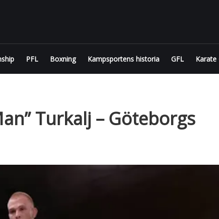
FIGHTODDS
UFC &
MMA
ship
PFL
Boxning
Kampsportens historia
GFL
Karate
tips,
odds
och
bonusar
an” Turkalj – Göteborgs