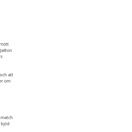
 mött
Jailton
rs
 och att
ler om
a match
 bjöd