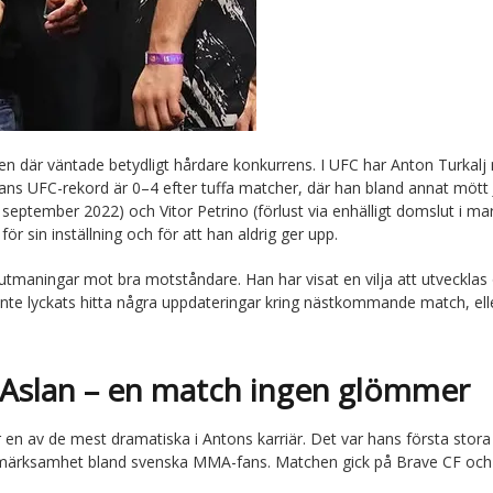
 men där väntade betydligt hårdare konkurrens. I UFC har Anton Turkalj
Hans UFC-rekord är 0–4 efter tuffa matcher, där han bland annat mött 
 september 2022) och Vitor Petrino (förlust via enhälligt domslut i ma
ör sin inställning och för att han aldrig ger upp.
 utmaningar mot bra motståndare. Han har visat en vilja att utvecklas
 inte lyckats hitta några uppdateringar kring nästkommande match, el
Aslan – en match ingen glömmer
en av de mest dramatiska i Antons karriär. Det var hans första stor
ppmärksamhet bland svenska MMA-fans. Matchen gick på Brave CF och