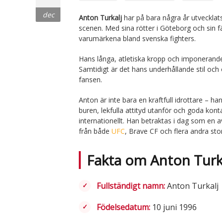
dec
Anton Turkalj
har på bara några år utvecklat
scenen. Med sina rötter i Göteborg och sin 
varumärkena bland svenska fighters.
Hans långa, atletiska kropp och imponerande 
Samtidigt är det hans underhållande stil o
fansen.
Anton är inte bara en kraftfull idrottare – ha
buren, lekfulla attityd utanför och goda kont
internationellt. Han betraktas i dag som e
från både
UFC
, Brave CF och flera andra sto
Fakta om Anton Turk
Fullständigt namn:
Anton Turkalj
Födelsedatum:
10 juni 1996