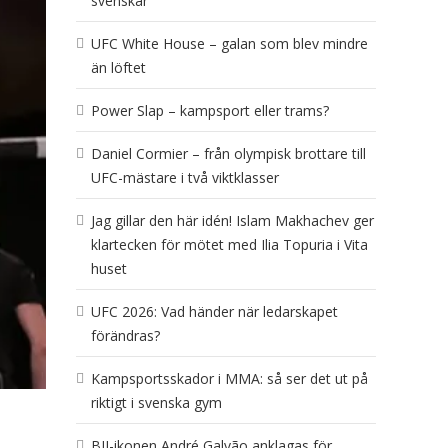
svenskar
UFC White House – galan som blev mindre
än löftet
Power Slap – kampsport eller trams?
Daniel Cormier – från olympisk brottare till
UFC-mästare i två viktklasser
Jag gillar den här idén! Islam Makhachev ger
klartecken för mötet med Ilia Topuria i Vita
huset
UFC 2026: Vad händer när ledarskapet
förändras?
Kampsportsskador i MMA: så ser det ut på
riktigt i svenska gym
BJJ-ikonen André Galvão anklagas för