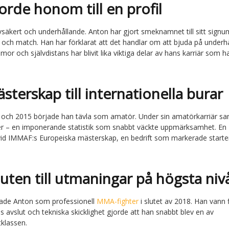
de honom till en profil
lvsäkert och underhållande. Anton har gjort smeknamnet till sitt sign
ing och match. Han har förklarat att det handlar om att bjuda på underh
mor och självdistans har blivit lika viktiga delar av hans karriär som h
terskap till internationella burar
gt och 2015 började han tävla som amatör. Under sin amatörkarriär s
ster – en imponerande statistik som snabbt väckte uppmärksamhet. En
id IMMAF:s Europeiska mästerskap, en bedrift som markerade starte
buten till utmaningar på högsta niv
rade Anton som professionell
MMA-fighter
i slutet av 2018. Han vann 
avslut och tekniska skicklighet gjorde att han snabbt blev en av
tklassen.