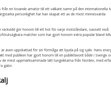
s från en lovande amatör till ett välkänt namn på den internationella
färgstarka personlighet har han skapat ett av de mest minnesvärda
räckvidd gör honom till ett hot för varje motståndare, oavsett nivå.
ch oförutsägbara matcher som har gjort honom extra populär bland M
n är även uppskattad för sin förmåga att bjuda på sig själv. Hans energ
akt med publiken har gjort honom till en publikfavorit både i Sverige o
n av de mest uppmärksammade lätt tungviktarna från Norden, med erf
ra galor.
alj