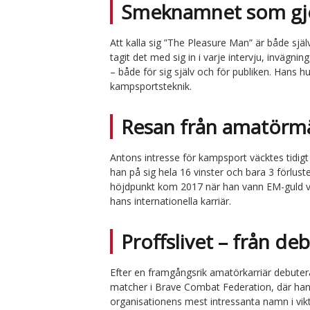
Smeknamnet som gjor
Att kalla sig ”The Pleasure Man” är både sjä
tagit det med sig in i varje intervju, invägn
– både för sig själv och för publiken. Hans hu
kampsportsteknik.
Resan från amatörmäs
Antons intresse för kampsport väcktes tidi
han på sig hela 16 vinster och bara 3 förlu
höjdpunkt kom 2017 när han vann EM-guld v
hans internationella karriär.
Proffslivet – från de
Efter en framgångsrik amatörkarriär debute
matcher i Brave Combat Federation, där hans 
organisationens mest intressanta namn i vik