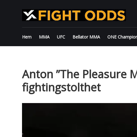
Skip
to
content
Hem
MMA
UFC
Bellator MMA
ONE Champion
Anton ”The Pleasure M
fightingstolthet