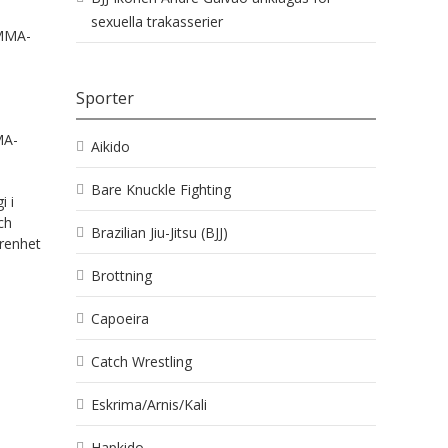
sexuella trakasserier
 MMA-
Sporter
MA-
Aikido
Bare Knuckle Fighting
i i
ch
Brazilian Jiu-Jitsu (BJJ)
arenhet
Brottning
Capoeira
Catch Wrestling
Eskrima/Arnis/Kali
Hapkido