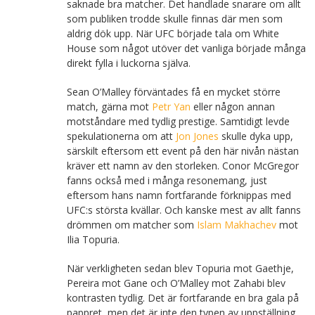
saknade bra matcher. Det handlade snarare om allt
som publiken trodde skulle finnas där men som
aldrig dök upp. När UFC började tala om White
House som något utöver det vanliga började många
direkt fylla i luckorna själva.
Sean O’Malley förväntades få en mycket större
match, gärna mot
Petr Yan
eller någon annan
motståndare med tydlig prestige. Samtidigt levde
spekulationerna om att
Jon Jones
skulle dyka upp,
särskilt eftersom ett event på den här nivån nästan
kräver ett namn av den storleken. Conor McGregor
fanns också med i många resonemang, just
eftersom hans namn fortfarande förknippas med
UFC:s största kvällar. Och kanske mest av allt fanns
drömmen om matcher som
Islam Makhachev
mot
Ilia Topuria.
När verkligheten sedan blev Topuria mot Gaethje,
Pereira mot Gane och O’Malley mot Zahabi blev
kontrasten tydlig. Det är fortfarande en bra gala på
pappret, men det är inte den typen av uppställning