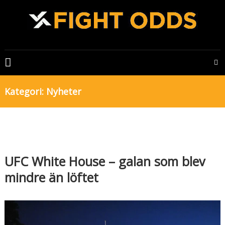
Skip
to
content
FIGHTODDS
UFC
&
Kategori:
Nyheter
MMA
tips,
odds
och
bonusar
UFC White House – galan som blev
mindre än löftet