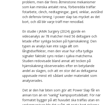
problem, men där finns åtminstone mekanismer
som kan minska antalet rena, förberedda träffar:
fotarbete, clinch, nedtagningar, gard, vinklar, avstånd
och defensiv timing. I power slap tas mycket av det
bort, och då blir varje träff mer renodlad.
En studie i JAMA Surgery (2024) gjorde en
videoanalys av 78 matcher med 56 deltagare och
letade efter synliga tecken på hjärnskakning. Den
typen av analys kan inte säga allt om
långtidseffekter, men den visar hur ofta tydliga
signaler faktiskt syns redan i själva matcherna.
Studien redovisade bland annat att tecken på
hjärnskakning observerades efter en betydande
andel av slagen, och att en stor del av deltagarna
uppvisade minst ett sådant under materialet som
analyserades.
Det är den här biten som gör att Power Slap får en
annan ton än en “vanlig” kampsportsdebatt. För när
formatet bygger på att huvudet ska träffas utan en
undanmanöver blir det svårt att prata bort riskerna.