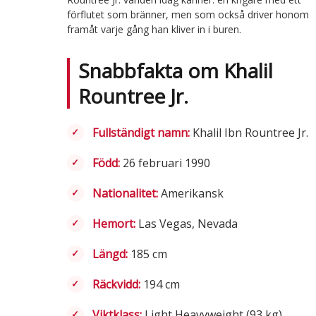
förflutet som bränner, men som också driver honom
framåt varje gång han kliver in i buren.
Snabbfakta om Khalil
Rountree Jr.
Fullständigt namn:
Khalil Ibn Rountree Jr.
Född:
26 februari 1990
Nationalitet:
Amerikansk
Hemort:
Las Vegas, Nevada
Längd:
185 cm
Räckvidd:
194 cm
Viktklass:
Light Heavyweight (93 kg)