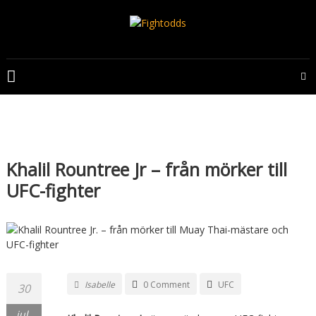
Skip
to
content
FIGHTODDS
UFC
&
MMA
tips,
odds
Khalil Rountree Jr – från mörker till
och
UFC-fighter
bonusar
Isabelle
0 Comment
UFC
30
jul