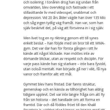
och isolering. I tonåren drog han sig undan från
omvärlden, blev överviktig och fastnade i ett
stillasittande liv med videospel, snabbmat och
depression. Vid 20 års ålder vägde han över 135 kilo
och såg ingen tydlig väg framåt. Han var, som han
själv beskrivit det, på väg att försvinna in i sig själv.
Men livet tog en ny riktning genom ett till synes
enkelt beslut – han följde med sin bror till ett MMA-
gym. Det var där han för första gången i sitt liv
kände att något klickade. Han möttes inte av
dömande blickar, utan av respekt och disciplin. För
varje pass kände han sig starkare – inte bara fysiskt,
utan också mentalt. Han började gå ner i vikt, få nya
vanor och framför allt: ett mål.
Gymmet blev hans fristad. Där fanns struktur,
gemenskap och en känsla av tillhörighet han aldrig
tidigare upplevt. Det var inte längre fråga om att fly
från sin historia – det handlade om att forma en
framtid. Där och då föddes fröet till den Khalil
Rountree Jr. världen idag känner: en krigare med ett