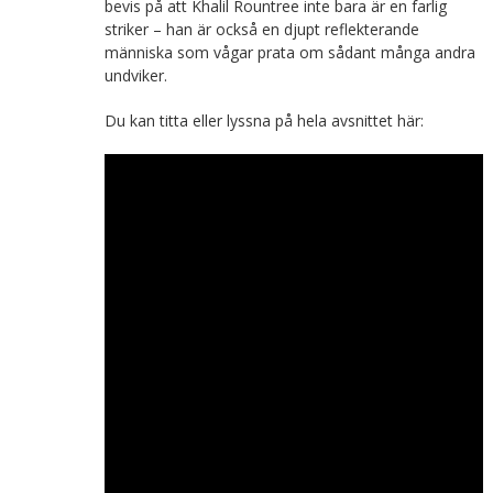
bevis på att Khalil Rountree inte bara är en farlig
striker – han är också en djupt reflekterande
människa som vågar prata om sådant många andra
undviker.
Du kan titta eller lyssna på hela avsnittet här: