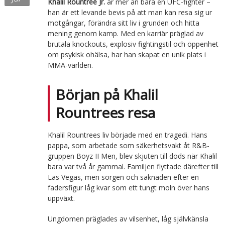
Khalil Rountree Jr.
är mer än bara en UFC-fighter –
han är ett levande bevis på att man kan resa sig ur
motgångar, förändra sitt liv i grunden och hitta
mening genom kamp. Med en karriär präglad av
brutala knockouts, explosiv fightingstil och öppenhet
om psykisk ohälsa, har han skapat en unik plats i
MMA-världen.
Början på Khalil
Rountrees resa
Khalil Rountrees liv började med en tragedi. Hans
pappa, som arbetade som säkerhetsvakt åt R&B-
gruppen Boyz II Men, blev skjuten till döds när Khalil
bara var två år gammal. Familjen flyttade därefter till
Las Vegas, men sorgen och saknaden efter en
fadersfigur låg kvar som ett tungt moln över hans
uppväxt.
Ungdomen präglades av vilsenhet, låg självkänsla