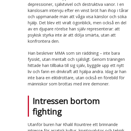
depressioner, självtvivel och destruktiva vanor. I en
känslosam intervju efter en vinst bröt han ihop i tårar
och uppmanade män att våga visa känslor och söka
hjälp. Det blev ett viralt ögonblick, men också en del
av en djupare rörelse han själv representerar: att
psykisk styrka inte är att dölja smärta, utan att
konfrontera den.
Han beskriver MMA som sin räddning – inte bara
fysiskt, utan mentalt och själsligt. Genom träningen
hittade han tillbaka till sig själv, byggde upp ett nytt
liv och fann en drivkraft att hjälpa andra. Idag är han
inte bara en elitidrottare, utan också en förebild för
människor som brottas med inre demoner.
Intressen bortom
fighting
Utanför buren har Khalil Rountree ett brinnande
intresse för asiatisk kultur, kryptovalutor och teknik.