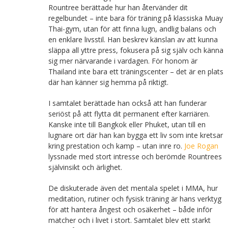
Rountree berättade hur han återvänder dit
regelbundet – inte bara för träning på klassiska Muay
Thai-gym, utan för att finna lugn, andlig balans och
en enklare livsstil. Han beskrev känslan av att kunna
släppa all yttre press, fokusera på sig själv och känna
sig mer närvarande i vardagen. För honom är
Thailand inte bara ett träningscenter – det är en plats
där han känner sig hemma på riktigt.
I samtalet berättade han också att han funderar
seriöst på att flytta dit permanent efter karriären.
Kanske inte till Bangkok eller Phuket, utan till en
lugnare ort där han kan bygga ett liv som inte kretsar
kring prestation och kamp – utan inre ro.
Joe Rogan
lyssnade med stort intresse och berömde Rountrees
självinsikt och ärlighet.
De diskuterade även det mentala spelet i MMA, hur
meditation, rutiner och fysisk träning är hans verktyg
för att hantera ångest och osäkerhet – både inför
matcher och i livet i stort. Samtalet blev ett starkt