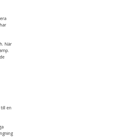
lera
har
h. När
kamp.
 de
ill en
ga
ängning