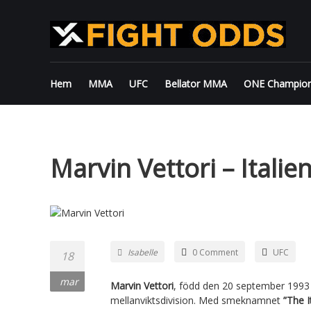
Skip
to
content
Hem
MMA
UFC
Bellator MMA
ONE Champion
Marvin Vettori – Itali
Isabelle
0 Comment
UFC
18
mar
Marvin Vettori
, född den 20 september 1993 
mellanviktsdivision. Med smeknamnet
”The 