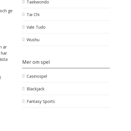
Taekwondo
 och ge
Tai Chi
Vale Tudo
Wushu
n är
har
bästa
Mer om spel
Casinospel
t
Blackjack
Fantasy Sports