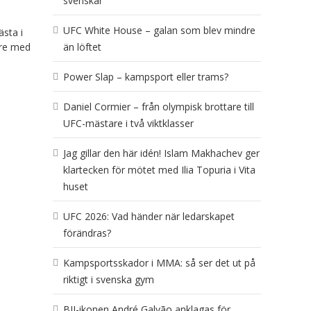
svenskar
UFC White House – galan som blev mindre
ästa i
are med
än löftet
Power Slap – kampsport eller trams?
Daniel Cormier – från olympisk brottare till
UFC-mästare i två viktklasser
Jag gillar den här idén! Islam Makhachev ger
klartecken för mötet med Ilia Topuria i Vita
huset
UFC 2026: Vad händer när ledarskapet
förändras?
Kampsportsskador i MMA: så ser det ut på
riktigt i svenska gym
BJJ-ikonen André Galvão anklagas för