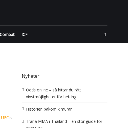
 Combat
ICF
Nyheter
Odds online – så hittar du rätt
vinstmöjligheter för betting
Historien bakom kimuran
i
UFC
:s
Träna MMA i Thailand – en stor guide för