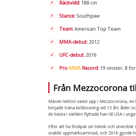
Räckvidd:
188 cm
Stance:
Southpaw
Team:
American Top Team
MMA-debut:
2012
UFC-debut:
2016
Pro
MMA
Record:
19 vinster, 8 fö
Från Mezzocorona til
Marvin Vettori växte upp i Mezzocorona, en li
började träna kickboxning vid 13 års ålder o
de bästa i världen flyttade han till USA i unga 
Efter att ha finslipat sin teknik och utveckl
snabbt uppmärksammad, och 2016 gjorde han