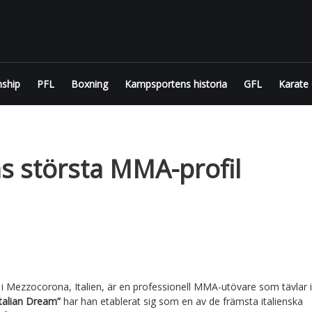
FIGHTODDS
UFC &
MMA
ship
PFL
Boxning
Kampsportens historia
GFL
Karate
tips,
odds
och
bonusar
ens största MMA-profil
i Mezzocorona, Italien, är en professionell MMA-utövare som tävlar 
Italian Dream”
har han etablerat sig som en av de främsta italienska