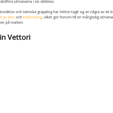
rdföra utmanarna i sin viktklass.
ndition och tekniska grappling har Vettori tagit sig an några av de b
k jiu-jitsu
och
kickboxning
, vilket gör honom till en mångsidig utman
per på marken.
n Vettori