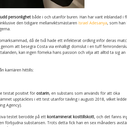
judd personlighet
både i och utanför buren. Han har varit inblandad i f
inklusive den tidigare mellanviktsmästaren
Israel Adesanya
, som han 
gerna.
pmärksammad, då de två hade ett infekterat ordkrig inför deras matc
ss genom att besegra Costa via enhälligt domslut i en tuff femronders
talanden, kan ingen förneka hans passion och vilja att alltid ta sig an
 karriären hittills:
e testat positivt för
ostarin
, en substans som används för att öka
et upptäcktes i ett test utanför tävling i augusti 2018, vilket ledde t
ing Agency).
itiva testet berodde på ett
kontaminerat kosttillskott
, och det fanns in
den förbjudna substansen. Trots detta fick han en sex månaders avst