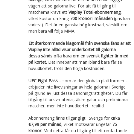
vägen att se galorna live. För att få tillgång till
matcherna krävs ett
Viaplay Total-abonnemang
,
vilket kostar omkring
700 kronor i månaden
(pris kan
variera). Det är en ganska hög kostnad, särskilt om
man bara vill följa MMA.
Ett återkommande klagomål från svenska fans är att
Viaplay inte alltid visar underkortet till galorna –
dessa sänds ofta bara om en svensk fighter är med
på kortet.
Det innebär att man ibland bara får se
huvudkortet, trots den höga kostnaden.
UFC Fight Pass
– som är den globala plattformen –
erbjuder inte livevisningar av hela galorna i Sverige
på grund av just dessa sändningsrättigheter. Du får
tillgång till arkivmaterial, äldre galor och preliminära
matcher, men inte huvudkortet i realtid.
Abonnemang finns tillgängligt i Sverige för cirka
€7,99 per månad
, vilket motsvarar ungefär
75
kronor
. Med detta får du tillgång till ett omfattande