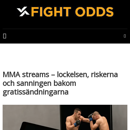
Skip
to
content
FIGHTODDS
UFC
&
MMA
tips,
odds
MMA streams – lockelsen, riskerna
och
och sanningen bakom
bonusar
gratissändningarna