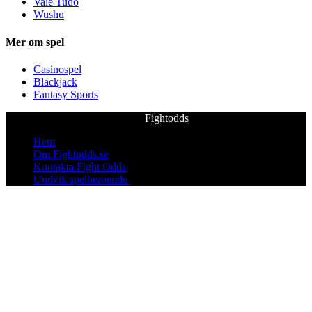
Vale Tudo
Wushu
Mer om spel
Casinospel
Blackjack
Fantasy Sports
Copyright © fightodds.se 2026
Fightodds
. All rights reserved.
Hem
Om Fightodds.se
Kontakta Fight Odds
Undvik spelberoende