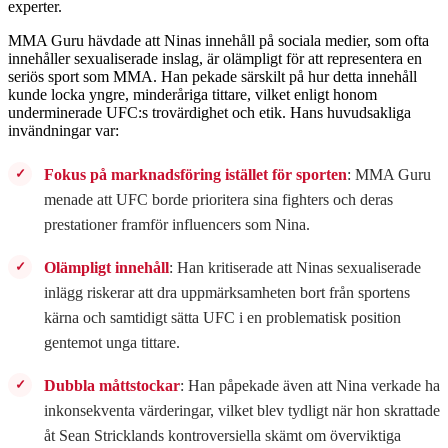
experter.
MMA Guru hävdade att Ninas innehåll på sociala medier, som ofta
innehåller sexualiserade inslag, är olämpligt för att representera en
seriös sport som MMA. Han pekade särskilt på hur detta innehåll
kunde locka yngre, minderåriga tittare, vilket enligt honom
underminerade UFC:s trovärdighet och etik. Hans huvudsakliga
invändningar var:
Fokus på marknadsföring istället för sporten
: MMA Guru
menade att UFC borde prioritera sina fighters och deras
prestationer framför influencers som Nina.
Olämpligt innehåll
: Han kritiserade att Ninas sexualiserade
inlägg riskerar att dra uppmärksamheten bort från sportens
kärna och samtidigt sätta UFC i en problematisk position
gentemot unga tittare.
Dubbla måttstockar
: Han påpekade även att Nina verkade ha
inkonsekventa värderingar, vilket blev tydligt när hon skrattade
åt Sean Stricklands kontroversiella skämt om överviktiga