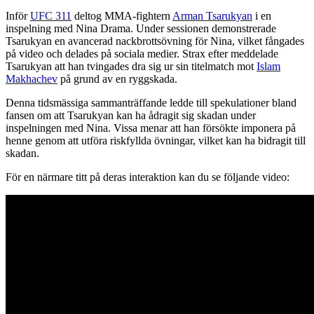
Inför
UFC 311
deltog MMA-fightern
Arman Tsarukyan
i en
inspelning med Nina Drama. Under sessionen demonstrerade
Tsarukyan en avancerad nackbrottsövning för Nina, vilket fångades
på video och delades på sociala medier. Strax efter meddelade
Tsarukyan att han tvingades dra sig ur sin titelmatch mot
Islam
Makhachev
på grund av en ryggskada.
Denna tidsmässiga sammanträffande ledde till spekulationer bland
fansen om att Tsarukyan kan ha ådragit sig skadan under
inspelningen med Nina. Vissa menar att han försökte imponera på
henne genom att utföra riskfyllda övningar, vilket kan ha bidragit till
skadan.
För en närmare titt på deras interaktion kan du se följande video: