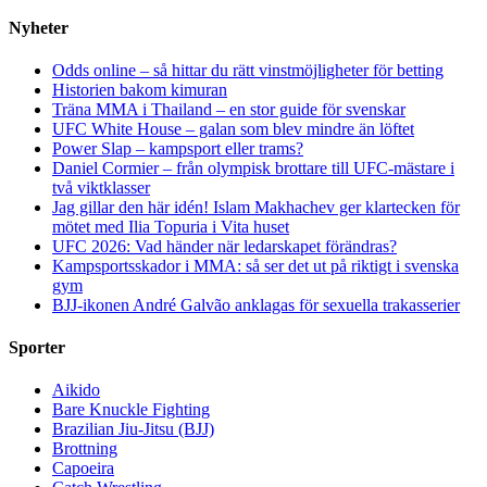
Nyheter
Odds online – så hittar du rätt vinstmöjligheter för betting
Historien bakom kimuran
Träna MMA i Thailand – en stor guide för svenskar
UFC White House – galan som blev mindre än löftet
Power Slap – kampsport eller trams?
Daniel Cormier – från olympisk brottare till UFC-mästare i
två viktklasser
Jag gillar den här idén! Islam Makhachev ger klartecken för
mötet med Ilia Topuria i Vita huset
UFC 2026: Vad händer när ledarskapet förändras?
Kampsportsskador i MMA: så ser det ut på riktigt i svenska
gym
BJJ-ikonen André Galvão anklagas för sexuella trakasserier
Sporter
Aikido
Bare Knuckle Fighting
Brazilian Jiu-Jitsu (BJJ)
Brottning
Capoeira