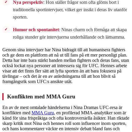
Nya perspektiv
: Hon ställer frågor som ofta glöms bort i
traditionella sportintervjuer, vilket ger insikt i deras liv utanför
sporten.
Humor och spontanitet
: Ninas charm och förmåga att skapa
roliga stunder gör intervjuerna underhållande och lättsamma.
Genom sina intervjuer har Nina bidragit till att humanisera fighters
och ge dem en plattform att nå ut till fans på ett mer personligt plan.
Detta har inte bara stärkt banden mellan fighters och deras fans, utan
också lockat nya personer att intressera sig för UFC. Hennes arbete
visar att det finns fler sätt att lyfta sporten än att bara fokusera på
tävlingar – och det är en av anledningarna till att hon blivit så
framgångsrik som UFC:s ansikte utåt.
Konflikten med MMA Guru
En av de mest omtalade händelserna i Nina Dramas UFC-resa är
konflikten med
MMA Guru
, en profilerad MMA-analytiker som är
känd för sina frispråkiga och ofta kontroversiella åsikter. Han riktade
skarp kritik mot Nina och hennes roll som influencer inom sporten,
och hans kommentarer väckte en intensiv debatt bland fans och