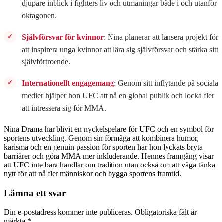
djupare inblick i fighters liv och utmaningar både i och utanför
oktagonen.
Självförsvar för kvinnor
: Nina planerar att lansera projekt för
att inspirera unga kvinnor att lära sig självförsvar och stärka sitt
självförtroende.
Internationellt engagemang
: Genom sitt inflytande på sociala
medier hjälper hon UFC att nå en global publik och locka fler
att intressera sig för MMA.
Nina Drama har blivit en nyckelspelare för UFC och en symbol för
sportens utveckling. Genom sin förmåga att kombinera humor,
karisma och en genuin passion för sporten har hon lyckats bryta
barriärer och göra MMA mer inkluderande. Hennes framgång visar
att UFC inte bara handlar om tradition utan också om att våga tänka
nytt för att nå fler människor och bygga sportens framtid.
Lämna ett svar
Din e-postadress kommer inte publiceras.
Obligatoriska fält är
märkta
*