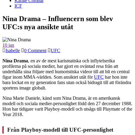
Karate Combat
ICF
Nina Drama – Influencern som blev
UFC:s nya ansikte utåt
10
jan
Isabelle
0 Comment
UFC
Nina Drama
, en av de mest karismatiska och inflytelserika
profilerna på sociala medier, har gjort en oväntad resa från att
underhålla sina följare med humoristiska videor till att bli en central
figur inom MMA-världen. Som ansiktet utåt för
UFC
har hon inte
bara lockat en ny generation fans utan också bidragit till att förändra
sportens image globalt.
Nina Marie Daniele, känd som Nina Drama, är en amerikansk
modell och sociala medier-personlighet född den 27 december 1988.
Hon har tidigare varit Playboy-modell och utsågs till Playmate of the
Year 2018.
Från Playboy-modell till UFC-personlighet