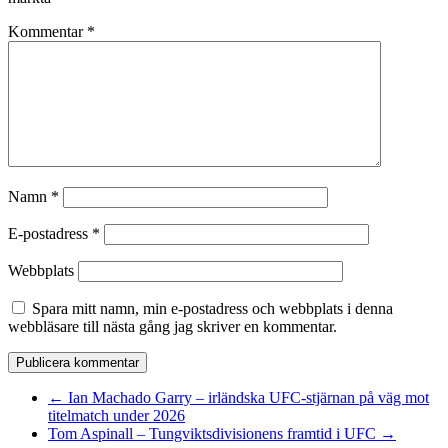
Kommentar
*
Namn
*
E-postadress
*
Webbplats
Spara mitt namn, min e-postadress och webbplats i denna
webbläsare till nästa gång jag skriver en kommentar.
Alternative:
←
Ian Machado Garry – irländska UFC-stjärnan på väg mot
titelmatch under 2026
Tom Aspinall – Tungviktsdivisionens framtid i UFC
→