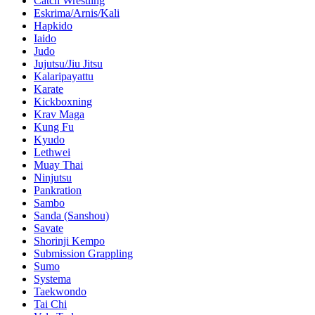
Catch Wrestling
Eskrima/Arnis/Kali
Hapkido
Iaido
Judo
Jujutsu/Jiu Jitsu
Kalaripayattu
Karate
Kickboxning
Krav Maga
Kung Fu
Kyudo
Lethwei
Muay Thai
Ninjutsu
Pankration
Sambo
Sanda (Sanshou)
Savate
Shorinji Kempo
Submission Grappling
Sumo
Systema
Taekwondo
Tai Chi