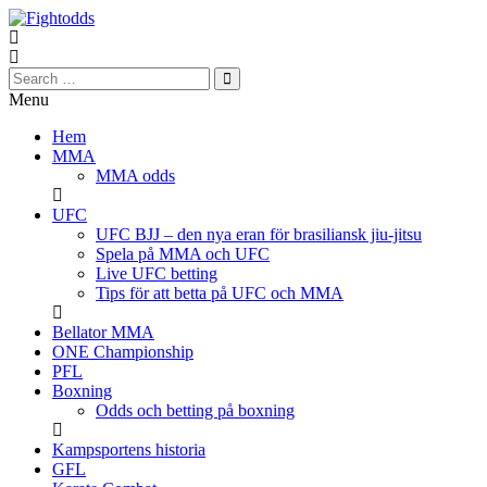
Skip
to
content
Fightodds
Menu
UFC
&
Hem
MMA
MMA
tips,
MMA odds
odds
och
UFC
bonusar
UFC BJJ – den nya eran för brasiliansk jiu-jitsu
Spela på MMA och UFC
Live UFC betting
Tips för att betta på UFC och MMA
Bellator MMA
ONE Championship
PFL
Boxning
Odds och betting på boxning
Kampsportens historia
GFL