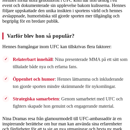
Hennes första stora genombrott i UFC kom när hon deltog i ett
event och dokumenterade sin upplevelse bakom kulisserna. Hennes
följare uppskattade den unika insikten i sportens värld och hennes
avslappnade, humoristiska stil gjorde sporten mer tillgänglig och
begriplig för en bredare publik.
Varför blev hon så populär?
Hennes framgångar inom UFC kan tillskrivas flera faktorer:
Relaterbart innehåll
: Nina presenterade MMA på ett sätt som
tilltalade både nya och erfarna fans.
Öppenhet och humor
: Hennes lättsamma och inkluderande
ton gjorde sporten mindre skrämmande för nykomlingar.
Strategiska samarbeten
: Genom samarbetet med UFC och
fighters skapade hon genuint och engagerande material.
Nina Dramas resa från glamourmodell till UFC-ambassadör är en
inspirerande berättelse om hur man kan använda sina erfarenheter
och färdigheter för att ta sig an nya utmaningar och bryta ny mark.