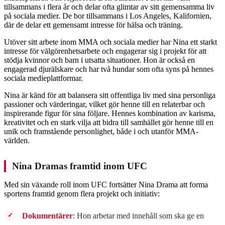
tillsammans i flera år och delar ofta glimtar av sitt gemensamma liv
på sociala medier. De bor tillsammans i Los Angeles, Kalifornien,
där de delar ett gemensamt intresse för hälsa och träning.
Utöver sitt arbete inom MMA och sociala medier har Nina ett starkt
intresse för välgörenhetsarbete och engagerar sig i projekt för att
stödja kvinnor och barn i utsatta situationer. Hon är också en
engagerad djurälskare och har två hundar som ofta syns på hennes
sociala medieplattformar.
Nina är känd för att balansera sitt offentliga liv med sina personliga
passioner och värderingar, vilket gör henne till en relaterbar och
inspirerande figur för sina följare. Hennes kombination av karisma,
kreativitet och en stark vilja att bidra till samhället gör henne till en
unik och framstående personlighet, både i och utanför MMA-
världen.
Nina Dramas framtid inom UFC
Med sin växande roll inom UFC fortsätter Nina Drama att forma
sportens framtid genom flera projekt och initiativ:
Dokumentärer
: Hon arbetar med innehåll som ska ge en