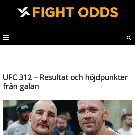
Skip
to
content
FIGHTODDS
UFC
&
MMA
tips,
odds
UFC 312 – Resultat och höjdpunkter
och
från galan
bonusar