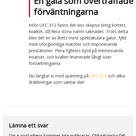
En gala som överträffade
förväntningarna
Inför UFC 312 fanns det viss skepsis kring kortets
kvalitet, då flera stora namn saknades. Trots detta
blev det en av årets mest spektakulära galor, fylld
med oförglömliga matcher och imponerande
prestationer. Flera fighters bjöd på minnesvärda
insatser, och kvällen levererade långt över
förväntningarna.
Nu längtar vi med spänning på
UFC 313
och vilka
drabbningar som väntar där!
Lämna ett svar
Din e-postadress kommer inte publiceras.
Obligatoriska fält