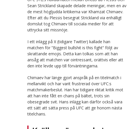
Sean Strickland skapade delade meningar, men en av
de mest högljudda kritikerna var Khamzat Chimaev.
Efter att du Plessis besegrat Strickland via enhälligt
domslut tog Chimaev till sociala medier för att
uttrycka sitt missnöje.
I ett inlägg på X (tidigare Twitter) kallade han
matchen för ”Biggest bullshit is this fight” följt av
skrattande emojis. Detta kan tolkas som att han
ansåg att matchen var ointressant, orättvis eller att
den inte levde upp till förväntningarna.
Chimaev har länge gjort anspråk på en titelmatch i
mellanvikt och har varit frustrerad över UFC:s
matchmakerbeslut. Han har tidigare riktat kritik mot
att han inte fått en chans på bältet, trots sin
obesegrade svit. Hans inlägg kan därför också vara
ett sätt att sätta press på UFC att ge honom nästa
titelchans.