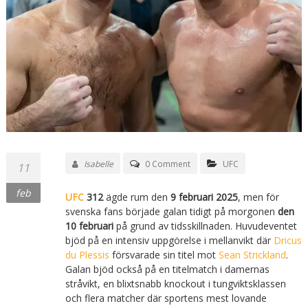
Isabelle
0 Comment
UFC
11
feb
UFC
312
ägde rum den
9 februari 2025
, men för
svenska fans började galan tidigt på morgonen
den
10 februari
på grund av tidsskillnaden. Huvudeventet
bjöd på en intensiv uppgörelse i mellanvikt där
Dricus
du Plessis
försvarade sin titel mot
Sean Strickland
.
Galan bjöd också på en titelmatch i damernas
stråvikt, en blixtsnabb knockout i tungviktsklassen
och flera matcher där sportens mest lovande