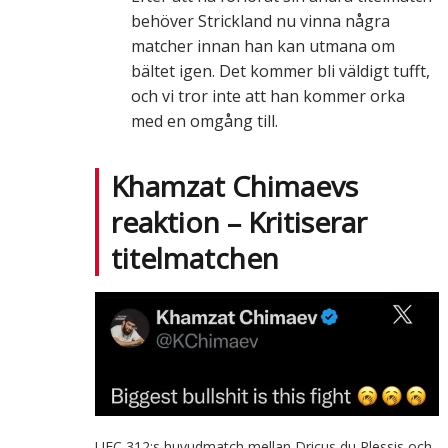
behöver Strickland nu vinna några
matcher innan han kan utmana om
bältet igen. Det kommer bli väldigt tufft,
och vi tror inte att han kommer orka
med en omgång till.
Khamzat Chimaevs
reaktion – Kritiserar
titelmatchen
UFC 312:s huvudmatch mellan Dricus du Plessis och