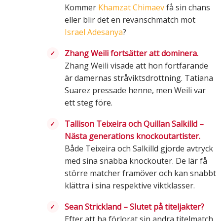
Kommer
Khamzat Chimaev
få sin chans
eller blir det en revanschmatch mot
Israel Adesanya
?
Zhang Weili fortsätter att dominera.
Zhang Weili visade att hon fortfarande
är damernas stråviktsdrottning. Tatiana
Suarez pressade henne, men Weili var
ett steg före.
Tallison Teixeira och Quillan Salkilld –
Nästa generations knockoutartister.
Både Teixeira och Salkilld gjorde avtryck
med sina snabba knockouter. De lär få
större matcher framöver och kan snabbt
klättra i sina respektive viktklasser.
Sean Strickland – Slutet på titeljakter?
Efter att ha förlorat sin andra titelmatch