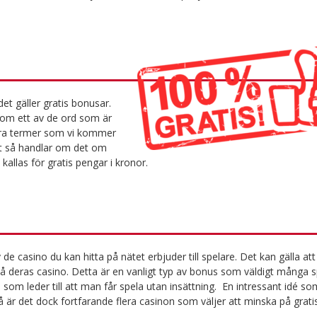
et gäller gratis bonusar.
 som ett av de ord som är
ndra termer som vi kommer
at så handlar om det om
allas för gratis pengar i kronor.
e casino du kan hitta på nätet erbjuder till spelare. Det kan gälla att
på deras casino. Detta är en vanligt typ av bonus som väldigt många s
ps som leder till att man får spela utan insättning. En intressant idé so
så är det dock fortfarande flera casinon som väljer att minska på grati