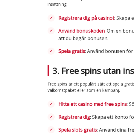
insättning.
Registrera dig på casinot
: Skapa e
Använd bonuskoden
: Om en bonu
att du begär bonusen.
Spela gratis
: Använd bonusen för 
3.
Free spins utan in
Free spins är ett populärt sätt att spela gra
välkomstpaket eller som en kampanj.
Hitta ett casino med free spins
: S
Registrera dig
: Skapa ett konto fö
Spela slots gratis
: Använd dina fre