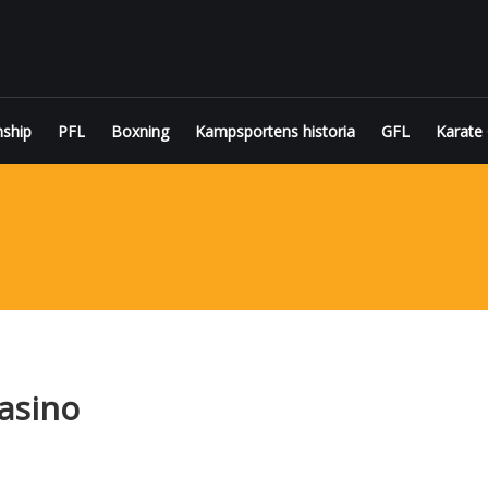
FIGHTODDS
UFC &
MMA
ship
PFL
Boxning
Kampsportens historia
GFL
Karate
tips,
odds
och
bonusar
casino