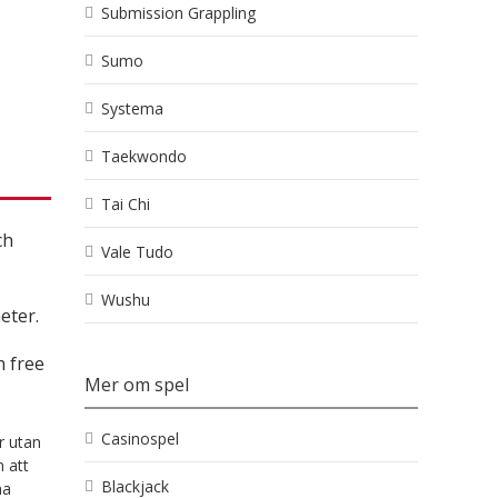
Submission Grappling
Sumo
Systema
Taekwondo
Tai Chi
ch
Vale Tudo
Wushu
eter.
h free
Mer om spel
Casinospel
r utan
n att
Blackjack
na