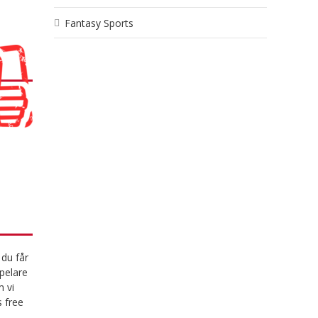
Fantasy Sports
 du får
pelare
m vi
s free