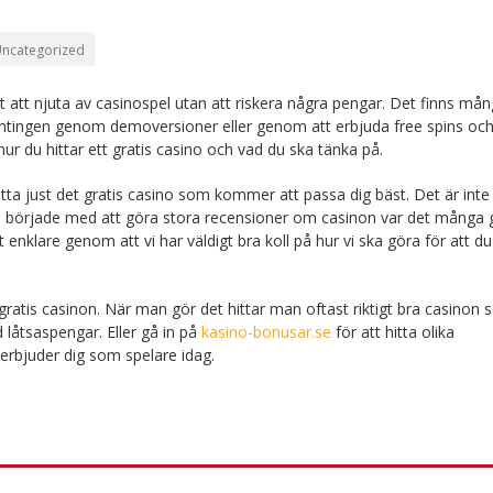
ncategorized
tt att njuta av casinospel utan att riskera några pengar. Det finns må
 antingen genom demoversioner eller genom att erbjuda free spins oc
hur du hittar ett gratis casino och vad du ska tänka på.
hitta just det gratis casino som kommer att passa dig bäst. Det är inte 
nan vi började med att göra stora recensioner om casinon var det många
enklare genom att vi har väldigt bra koll på hur vi ska göra för att du 
gratis casinon. När man gör det hittar man oftast riktigt bra casinon
 låtsaspengar. Eller gå in på
kasino-bonusar.se
för att hitta olika
erbjuder dig som spelare idag.