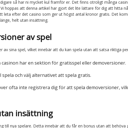
idigare så har ni mycket kul framför er. Det finns otroligt många casi
i hoppas att denna artikel har gjort det lite lättare för dig att hitta n
id att leta efter det casino som ger ut högst antal kronor gratis. Det k
länge, helt utan insättning.
sioner av spel
v sina spel, vilket innebär att du kan spela utan att satsa riktiga pe
 casinon har en sektion för gratisspel eller demoversioner.
ll spela och välj alternativet att spela gratis.
ver ofta inte registrera dig för att spela demoversioner, vil
tan insättning
g till nya spelare. Detta innebär att du får en bonus utan att behöva