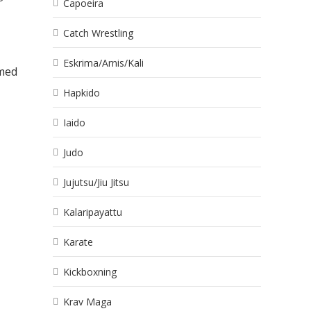
Capoeira
Catch Wrestling
Eskrima/Arnis/Kali
 med
Hapkido
Iaido
Judo
Jujutsu/Jiu Jitsu
Kalaripayattu
Karate
Kickboxning
Krav Maga