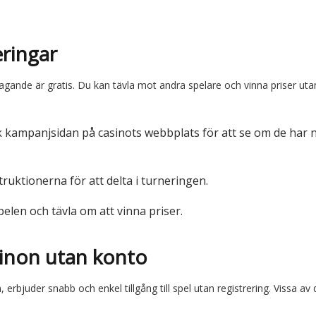
eringar
agande är gratis. Du kan tävla mot andra spelare och vinna priser uta
k kampanjsidan på casinots webbplats för att se om de har 
nstruktionerna för att delta i turneringen.
pelen och tävla om att vinna priser.
inon utan konto
erbjuder snabb och enkel tillgång till spel utan registrering. Vissa av