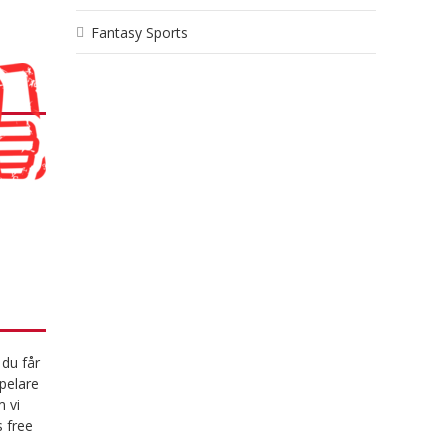
Fantasy Sports
 du får
pelare
m vi
s free