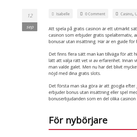
,
Isabelle
0 Comment
Casino
U
12
sep
Att spela på gratis casinon är ett utmärkt sä
casinon som erbjuder gratis spelalternativ,
bonusar utan insättning. Här är en guide för 
Det finns flera sätt man kan tillväga för att 
lätt att välja rätt vet vi av erfarenhet. In
man valde galet. Men nu har det blivit mycket 
nöjd med dina gratis slots.
Det första man ska göra är att googla efter 
erbjuder bonus utan insättning eller spel med
bonuserbjudanden som en del olika casinon 
För nybörjare