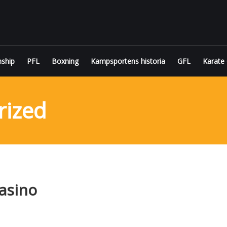
FIGHTODDS
UFC &
MMA
ship
PFL
Boxning
Kampsportens historia
GFL
Karate
tips,
odds
och
rized
bonusar
casino