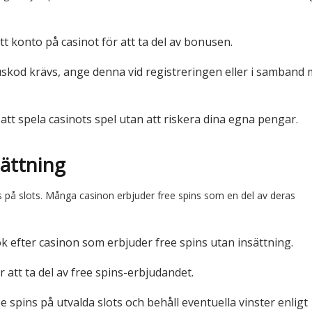
tt konto på casinot för att ta del av bonusen.
skod krävs, ange denna vid registreringen eller i samband
att spela casinots spel utan att riskera dina egna pengar.
sättning
tis på slots. Många casinon erbjuder free spins som en del av deras
ök efter casinon som erbjuder free spins utan insättning.
r att ta del av free spins-erbjudandet.
e spins på utvalda slots och behåll eventuella vinster enligt