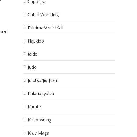
Capoeira
Catch Wrestling
Eskrima/Arnis/Kali
 med
Hapkido
Iaido
Judo
Jujutsu/Jiu Jitsu
Kalaripayattu
Karate
Kickboxning
Krav Maga