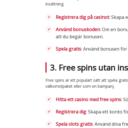
insättning.
Registrera dig på casinot
: Skapa e
Använd bonuskoden
: Om en bonu
att du begär bonusen.
Spela gratis
: Använd bonusen för 
3.
Free spins utan in
Free spins är ett populärt sätt att spela gra
välkomstpaket eller som en kampanj.
Hitta ett casino med free spins
: S
Registrera dig
: Skapa ett konto fö
Spela slots gratis
: Använd dina fre